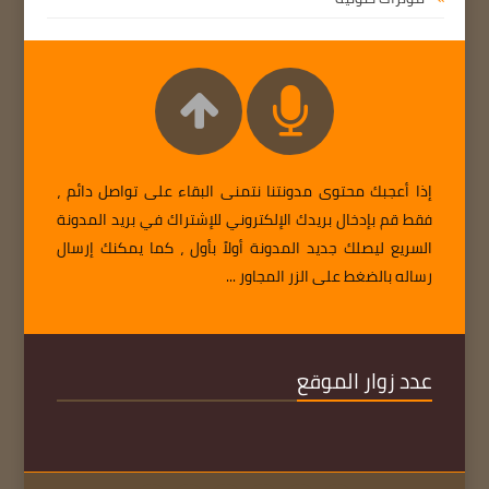
إذا أعجبك محتوى مدونتنا نتمنى البقاء على تواصل دائم ،
فقط قم بإدخال بريدك الإلكتروني للإشتراك في بريد المدونة
السريع ليصلك جديد المدونة أولاً بأول ، كما يمكنك إرسال
رساله بالضغط على الزر المجاور ...
عدد زوار الموقع