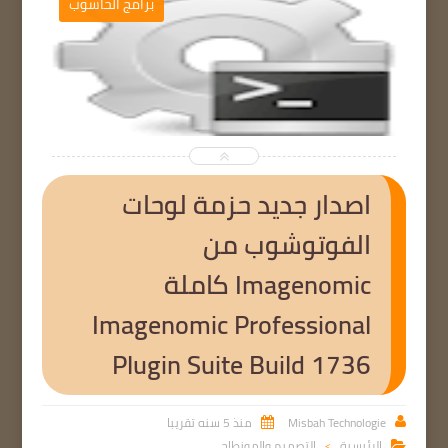
ب
برامج الحاسوب


اصدار جديد حزمة لوحات
الفوتوشوب من
Imagenomic كاملة
Imagenomic Professional
Plugin Suite Build 1736
Misbah Technologie
منذ 5 سنه تقريبا


الرئيسية
التصميم والمونطاج

>