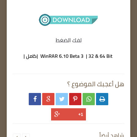
لفك الضغط
WinRAR 6.10 Beta 3 | 32 & 64 Bit |كامل |
هل أعجبك الموضوع ؟






شاهد أيضاً