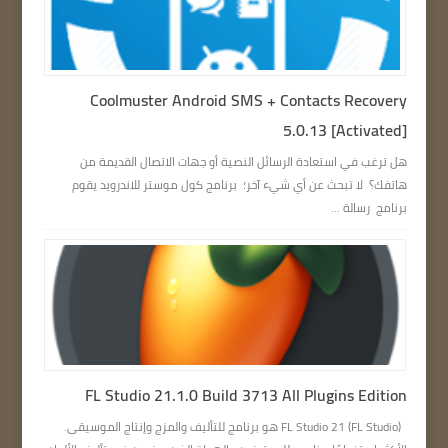
Coolmuster Android SMS + Contacts Recovery
5.0.13 [Activated]
هل ترغب في استعادة الرسائل النصية أو جهات الاتصال القديمة من
هاتفك؟ لا تبحث عن أي شيء آخر؛ برنامج كول موستر للاندرويد يقوم
برنامج رسالة ...
FL Studio 21.1.0 Build 3713 All Plugins Edition
FL Studio 21 (FL Studio) هو برنامج للتأليف والمزج وإنتاج الموسيقى.