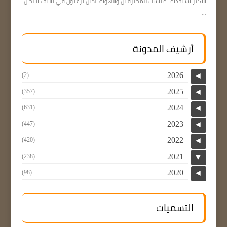
الأكثر استخدامًا مناسب للمحترفين والهواة الذين يرغبون في تأليف الألحان
...
أرشيف المدونة
2026
(2)
◄
2025
(357)
◄
2024
(631)
◄
2023
(447)
◄
2022
(420)
◄
2021
(238)
▼
2020
(98)
◄
التسميات