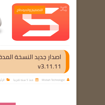
برامج الحاسوب
التصميم والمونطاج

v3.11.11
Misbah Technologie
منذ 5 سنه تقريبا
الرئ


