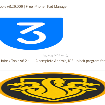
ools v3.29.009 | Free iPhone, iPad Manager
منذ 10 أشهر تقريبا
Unlock Tools v6.2.1.1 | A complete Android, iOS unlock program for