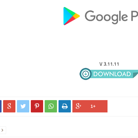
V 3.11.11





