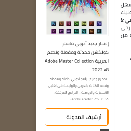
Phot هو محرر صور سهل
عليك
شيء!
 يرجى
ية من
إصدار جديد أدوبي ماستر
كولكشن محدثة ومفعلة وتدعم
العربية Adobe Master Collection
2022 v8
تجميع جميع برامج ادوبي كاملة ومحدثة
وتدعم الكتابة بالعربي والواجهة في لغتين
الانجليزية والروسية… البرامج المرفقة:
Adobe Acrobat Pro DC 64-...
أرشيف المدونة