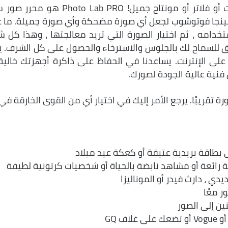
عزز صورك بأكثر من 640 إطارًا أو مؤثرات أو فلاتر أو مونتاج جميل! o Lab PRO
نينجا فوتوشوب لجعل أي صورة مضحكة وأي صورة جميلة. ما 
تخدامه ، ثم اختيار الصورة التي تريد معالجتها ، وهذا كل 
 بكل العمل الشاق للسماح لك بالجلوس والاسترخاء والحصول على كل الشرف.
هو تطبيق قائم على الإنترنت. يساعدنا في الحفاظ على ذاكرة أجهزتك خال
 فنية عالية الجودة لصورك.
ل أي صورة تقريبًا. يرجع الأمر إليك في اختيار أي من القوى الخارقة في
بطاقة بريدية عتيقة أو كعكة عيد ميلاد
ة رائعة أو مشاهد نابضة بالحياة أو شخصيات كرتونية لطيفة
ي ، دارث فيدر أو الموناليزا
 معًا
ين إلى الصور