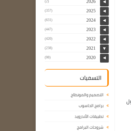
2026
(2)
◄
2025
(357)
◄
2024
(631)
◄
2023
(447)
◄
2022
(420)
◄
2021
(238)
▼
2020
(98)
◄
التسميات
التصميم والمونطاج
ول
برامج الحاسوب
تطبيقات الأندرويد
شروحات البرامج