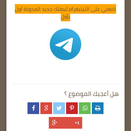
تابعني على التيليغرام ليصلك جديد المدونة أول
بأول
هل أعجبك الموضوع ؟





