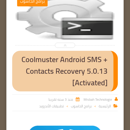
برامج الحاسوب


Coolmuster Android SMS +
Contacts Recovery 5.0.13
[Activated]
Misbah Technologie
منذ 3 سنه تقريبا


الرئيسية
برامج الحاسوب
تطبيقات الأندرويد

>
>