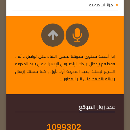
مؤثرات صوتية
إذا أعجبك محتوى مدونتنا نتمنى البقاء على تواصل دائم ،
فقط قم بإدخال بريدك الإلكتروني للإشتراك في بريد المدونة
السريع ليصلك جديد المدونة أولاً بأول ، كما يمكنك إرسال
رساله بالضغط على الزر المجاور ...
عدد زوار الموقع
1
0
9
9
3
0
2