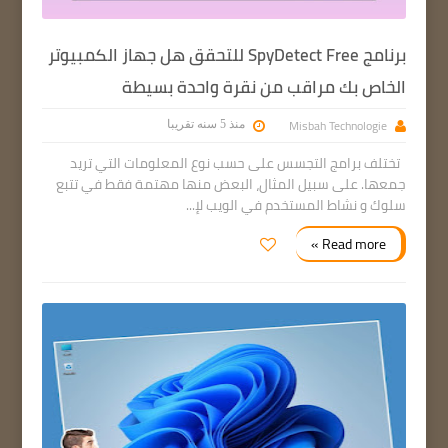
برنامج SpyDetect Free للتحقق هل جهاز الكمبيوتر
الخاص بك مراقب من نقرة واحدة بسيطة
Misbah Technologie
منذ 5 سنه تقريبا
تختلف برامج التجسس على حسب نوع المعلومات التي تريد
جمعها. على سبيل المثال، البعض منها مهتمة فقط في تتبع
سلوك و نشاط المستخدم في الويب لإ...
Read more »