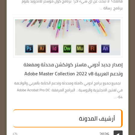
هاتفك؟ لا تبحث عن أي شيء آخر؛ برنامج كول موستر للاندرويد يقوم
برنامج رسالة ...
إصدار جديد أدوبي ماستر كولكشن محدثة ومفعلة
وتدعم العربية Adobe Master Collection 2022 v8
تجميع جميع برامج ادوبي كاملة ومحدثة وتدعم الكتابة بالعربي والواجهة
في لغتين الانجليزية والروسية… البرامج المرفقة: Adobe Acrobat Pro DC
64-...
أرشيف المدونة
2026
(2)
◄