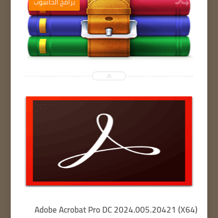
ب
برامج الحاسوب


Adobe Acrobat Pro DC 2024.005.20421 (X64)