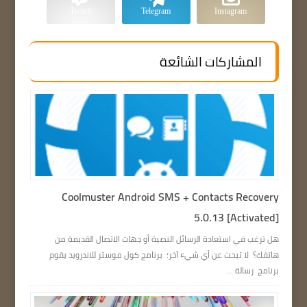
Twitch
Telegram
Instagram
المشاركات الشائعة
Coolmuster Android SMS + Contacts Recovery
5.0.13 [Activated]
هل ترغب في استعادة الرسائل النصية أو جهات الاتصال القديمة من
هاتفك؟ لا تبحث عن أي شيء آخر؛ برنامج كول موستر للاندرويد يقوم
برنامج رسالة ...