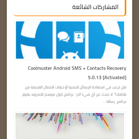
المشاركات الشائعة
Coolmuster Android SMS + Contacts Recovery
5.0.13 [Activated]
هل ترغب في استعادة الرسائل النصية أو جهات الاتصال القديمة من
هاتفك؟ لا تبحث عن أي شيء آخر؛ برنامج كول موستر للاندرويد يقوم
برنامج رسالة ...