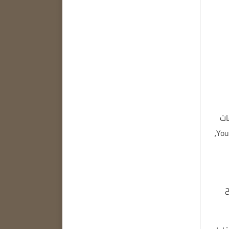
ات
يمكنك أيضًا تنزيل ملفات الصوت والفيديو من الإنترنت، مثل Youtube،