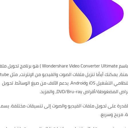
باسم Wondershare Video Converter Ultimate
) هو برنامج تحويل ملف
منة،
التشغيل iOS وAndroid.
يدعم الآلاف من صيغ الوسائط.
تحويل
لمضغوطة/أقراص DVD/Bru-ray، والمزيد.
يسمح
ة.
مريح وسريع.