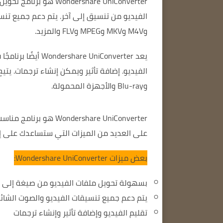
Wondershare UniConverter هو برنامج تحويل فيديو قوي وسهل الاستخدام.
الفيديو من تنسيق إلى آخر.
وM4V وMKV وMPEG وFLV والمزيد.
يعد Wondershare UniConverter أيضًا برنامجًا قويًا لتحرير الفيديو.
الفيديو.
إضافة تأثير
ويمكن إنشاء ترجمات.
وBlu-ray والأجهزة المحمولة.
Wondershare UniConverter هو برنامج مناسب للمستخدمين من جميع المستويات.
على العديد من الميزات التي ستساعدك على إ
بعض ميزات Wondershare UniConverter:
بسهولة تحويل ملفات الفيديو من صيغة إلى أ
يتم دعم جميع تنسيقات الفيديو والصوت الشائ
تقليم الفيديو
وإضافة تأثير
وإنشاء ترجمات