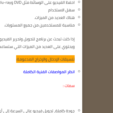
احفظ الفيديو على الوسائط مثل DVD وBlu-ray والأجهزة المحمولة.
سهل الاستخدام
هناك العديد من الميزات.
مناسبة للمستخدمين من جميع المستويات.
إذا كنت تبحث عن برنامج لتحويل وتحرير الفيديو، فإن Wondershare UniConverter هو خ
ويحتوي على العديد من الميزات التي ستساعد
تنسيقات الإدخال والإخراج المدعومة:
انظر المواصفات الفنية الكاملة
سمات :
جودة كاملة، تحويل فيديو عالي السرعة إلى أ