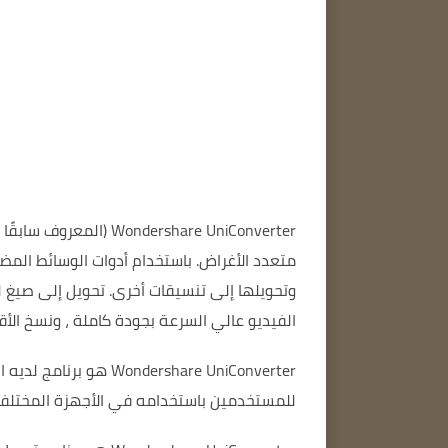
Wondershare UniConverter
(المعروف سابقًا
متعدد الأغراض.
باستخدام أدوات الوسائط المض
وتحويلها إلى تنسيقات أخرى.
تحويل إلى صيغ لنظامي 
الفيديو عالي السرعة بجودة كاملة
، ونسخ الأقراص ا
Wondershare UniConverter هو برنامج لديه القدرة على تحويل ملفات الفيديو والصوت إلى تنسيقات مختلفة.
للمستخدمين باستخدامه في الأجهزة المختلف