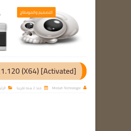
برامج الحاسوب
التصميم والمونطاج

1.120 (X64) [Activated]
Misbah Technologie
منذ 2 سنه تقريبا
الرئ


