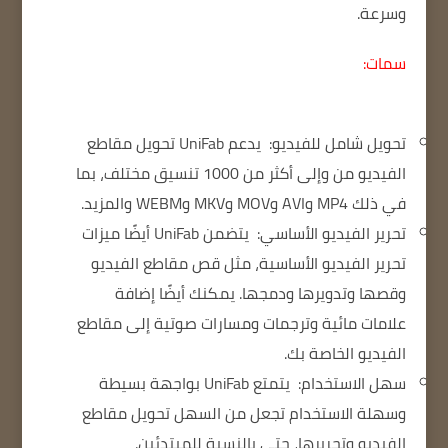
وسرعة.
سمات:
تحويل شامل للفيديو:
يدعم UniFab تحويل مقاطع
الفيديو من وإلى أكثر من 1000 تنسيق مختلف، بما
في ذلك MP4 وAVI وMOV وMKV وWEBM والمزيد.
تحرير الفيديو الأساسي:
يتضمن UniFab أيضًا ميزات
تحرير الفيديو الأساسية، مثل قص مقاطع الفيديو
وقصها وتدويرها ودمجها.
يمكنك أيضًا إضافة
علامات مائية وترجمات ومسارات صوتية إلى مقاطع
الفيديو الخاصة بك.
سهل الاستخدام:
يتمتع UniFab بواجهة بسيطة
وسهلة الاستخدام تجعل من السهل تحويل مقاطع
الفيديو وتحريرها، حتى بالنسبة للمبتدئين.