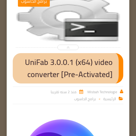
برامج الحاسوب


UniFab 3.0.0.1 (x64) video
converter [Pre-Activated]
Misbah Technologie
منذ 2 سنه تقريبا


الرئيسية
برامج الحاسوب

>