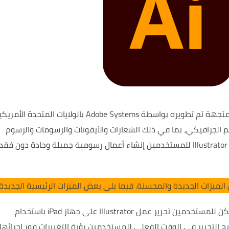
هو برنامج تصميم رسومات متجهة تم تطويره بواسطة Adobe Systems بالولايات المتحد
يم الجرافيكي، بما في ذلك الشعارات والأيقونات والرسومات والرسوم
التوضيحية والرسوم البيانية وما إلى ذلك. يتيح Illustrator للمستخدمين إنشاء أعمال رسومية جميلة وحادة دون ف
ن الميزات الجديدة والمحسنة. فيما يلي بعض الميزات الرئيسية الجديدة:
يمكن للمستخدمين تحرير عمل Illustrator على جهاز iPad باستخدام
التحرير في الوقت الفعلي للمستخدمين رؤية التغييرات فور إجرائها.