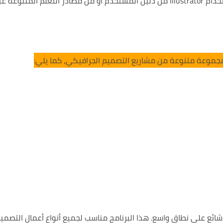
وسهولة. يمكن للمستخدمين تعلم كيفية استخدام Illustrator من دليل المستخدم أو من مصادر التعلم المتنوعة ع
ومات متجهة شائع على نطاق واسع. هذا البرنامج مناسب لجميع أنواع أعمال التصمي