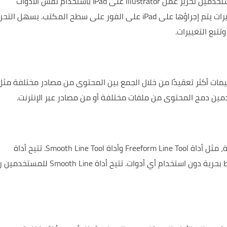
يتيح التحرير في الوقت الفعلي على iPad للمستخدمين تحرير عمل Illustrator على iPad باستخدام نفس الأدوات
المستخدمة على سطح المكتب. تظهر أي تغييرات يتم إجراؤها على iPad على الفور على سطح المكتب. يسهل الت
تبع التغييرات.
ات أكثر تعقيدًا من خلال الجمع بين المحتوى من مصادر مختلفة مثل
ين دمج المحتوى من ملفات مختلفة أو من مصادر عبر الإنترنت.
يأتي Illustrator 2025 مزودًا بأدوات رسم جديدة، مثل أداة Freeform Line Tool وأداة Smooth Line Tool. تتيح أداة
Freeform Line Tool للمستخدمين رسم الخطوط بحرية دون استخدام أي أدوات. تتيح أداة  Line