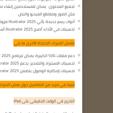
تجميع المحتوى:
يمكن للمستخدمين إنشاء تصمي
مثل الصور ومقاطع الفيديو والنص.
أدوات رسم جديدة:
يأتي Illustrator 2025 مزودًا بأدوات رسم جديدة، مثل أداة Freeform Line وأداة Smooth Line.
تحسينات في الأداء:
أصبح Illustrator 2025 أسرع وأكثر كفاءة.
تشمل الميزات الجديدة الأخرى ما يلي:
دعم ملفات SVG الكبيرة:
يمكن لبرنامج Illustrator 2025 فتح ملفات SVG يصل حجمها إلى 100 جيجابايت.
تحسينات الاستيراد والتصدير:
يدعم Illustrator 2025 استيراد وتصدير نطاق أوسع من تنسيقات الملفات.
تحسينات إمكانية الوصول:
يتضمن Illustrator 2025 ميزات جديدة لتسهيل البرنامج على المستخدمين ذوي الإعاقة.
فيما يلي مزيد من التفاصيل حول بعض الميزات 
التحرير في الوقت الحقيقي على iPad