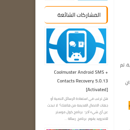
المشاركات الشائعة
ة الأمريكية. تم
Coolmuster Android SMS +
Contacts Recovery 5.0.13
قدان
[Activated]
هل ترغب في استعادة الرسائل النصية أو
جهات الاتصال القديمة من هاتفك؟ لا تبحث
عن أي شيء آخر؛ برنامج كول موستر
للاندرويد يقوم برنامج رسالة ...