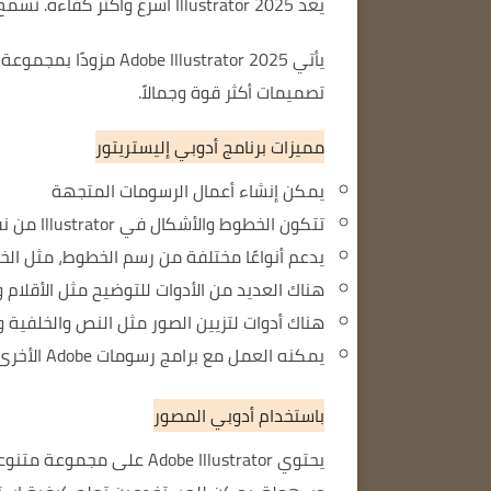
يعد Illustrator 2025 أسرع وأكثر كفاءة. تسمح تحسينات الأداء للمستخدمين بالعمل بشكل أسرع وأكثر كفاءة.
يأتي Illustrator 2025
تصميمات أكثر قوة وجمالاً.
مميزات برنامج أدوبي إليستريتور
يمكن إنشاء أعمال الرسومات المتجهة
تتكون الخطوط والأشكال في Illustrator من نقاط ومنحنيات، والتي يمكن تخصيصها حسب الحاجة.
يدعم أنواعًا مختلفة من رسم الخطوط، مثل ال
هناك العديد من الأدوات للتوضيح مثل الأقلام
هناك أدوات لتزيين الصور مثل النص والخلفية و
يمكنه العمل مع برامج رسومات Adobe الأخرى مثل Photoshop وInDesign وAfter Effects.
باستخدام أدوبي المصور
يحتوي Adobe Illustrator 