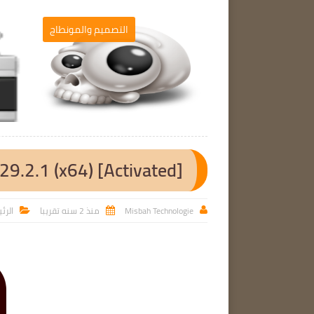
برامج الحاسوب
التصميم والمونطاج

29.2.1 (x64) [Activated]
Misbah Technologie
منذ 2 سنه تقريبا
الرئ


