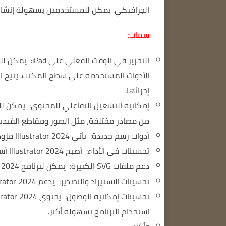
الجرافيكي. يمكن للمستخدمين بسهولة إنشاء أعمال 
سمات:
التحرير في الوقت الفعلي على iPad:
الأدوات المستخدمة على سطح المكتب. يتيح الت
إجرائها.
إمكانية التشغيل التفاعلي للمحتوى:
يمكن للم
من مصادر مختلفة، مثل الصور ومقاطع الفيديو
أدوات رسم جديدة:
يأتي Illustrator 2024 مزودًا بأدوات رسم جديدة، مثل أداة Freeform Pen وأداة Smooth Brush.
تحسينات في الأداء:
أصبح Illustrator 2024 أسرع وأكثر كفاءة.
دعم ملفات SVG الكبيرة:
يمكن لبرنامج Illustrator 2024 فتح ملفات SVG يصل حجمها إلى 100 جيجابايت.
تحسينات الاستيراد والتصدير:
يدعم Illustrator 2024 استيراد المزيد من تنسيقات الملفات وتصديرها.
تحسينات إمكانية الوصول:
استخدام البرنامج بسهولة أكبر.