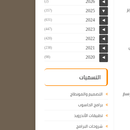
2026
(2)
◄
حرير
2025
(357)
▼
2024
(631)
◄
2023
(447)
◄
2022
(420)
◄
2021
(238)
◄
2020
(98)
◄
التسميات
Smooth للمستخدمين رسم
التصميم والمونطاج
برامج الحاسوب
تطبيقات الأندرويد
شروحات البرامج