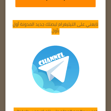
تابعني على التيليغرام ليصلك جديد المدونة أول
بأول