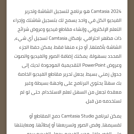
Camtasia 2024
هو برنامج لتسجيل الشاشة وتحرير
الفيديو الكل في واحد يسمح لك بتسجيل شاشتك وإجراء
التعلم الإلكتروني وإنشاء مقاطع فيديو وعروض شرائح
ذات مظهر احترافي. بإمكان Camtasia تسجيل أي شيء،
الشاشة بأكملها، أو جزء منها فقط. يمكن حفظ الجزء
المحدد بسهولة. يمكنك إضافة الصور والفيديو والصوت
وعروض PowerPoint التقديمية الموجودة لديك إلى
جدول زمني بسيط. يجعل تحرير مقاطع الفيديو الخاصة
بك سهلاً يحتوي البرنامج على واجهة بسيطة وغير
معقدة تجعل من السهل تعلم الاستخدام. حتى لو لم
تستخدمه من قبل.
يمكن لبرنامج Camtasia Studio
دمج المقاطع أو
تقسيمها، وقص الصور وتسريعها أو إبطائها. ومعاينتها
على الفور داخل محرر الفيديو. يجعل الفيديو يبدو