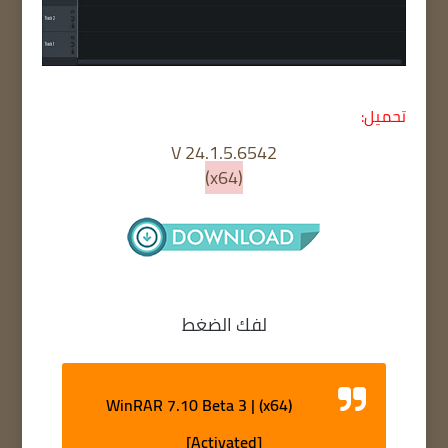
تحميل:
V 24.1.5.6542
(x64)
لفك الضغط
WinRAR 7.10 Beta 3 | (x64)
[Activated]