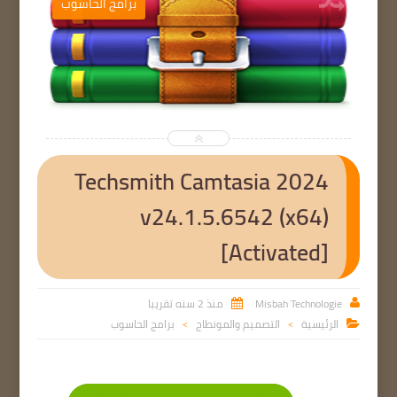
ب
برامج الحاسوب


Techsmith Camtasia 2024
v24.1.5.6542 (x64)
[Activated]
Misbah Technologie
منذ 2 سنه تقريبا


الرئيسية
التصميم والمونطاج
برامج الحاسوب

>
>