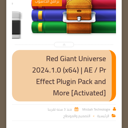
ب
برامج الحاسوب


Red Giant Universe
2024.1.0 (x64) | AE / Pr
Effect Plugin Pack and
More [Activated]
Misbah Technologie
منذ 3 سنه تقريبا


الرئيسية
التصميم والمونطاج

>