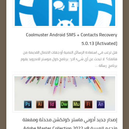
Coolmuster Android SMS + Contacts Recovery
5.0.13 [Activated]
هل ترغب في استعادة الرسائل النصية أو جهات الاتصال القديمة من
هاتفك؟ لا تبحث عن أي شيء آخر؛ برنامج كول موستر للاندرويد يقوم
برنامج رسالة ...
إصدار جديد أدوبي ماستر كولكشن محدثة ومفعلة
وتدعم العربية Adobe Master Collection 2022 v8