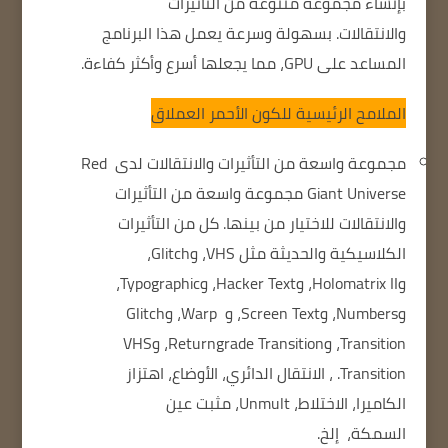
بإنشاء مجموعة متنوعة من التأثيرات
والانتقالات.
بسهولة وسرعة
يعمل هذا البرنامج
المساعد على GPU، مما يجعلها أسرع وأكثر كفاءة.
الملامح الرئيسية للكون الأحمر العملاق
مجموعة واسعة من التأثيرات والانتقالات لدى
Red
Giant Universe مجموعة واسعة من التأثيرات
والانتقالات للاختيار من بينها.
كل من التأثيرات
الكلاسيكية والحديثة مثل VHS، وGlitch،
وHolomatrix II، وHacker Text، وTypographic،
وNumbers، وScreen Text، و
Warp، وGlitch
Transition، وReturngrade Transition، وVHS
Transition.
، الانتقال الدائري، الأوضاع، اهتزاز
الكاميرا، الاختلاط، Unmult، مثبت عين
السمكة،
إلخ.