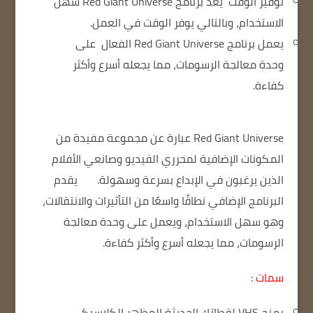
توفير الوقت
يعد برنامج Red Giant Universe سهل
الاستخدام، وبالتالي يوفر الوقت في العمل.
يعمل برنامج Red Giant Universe الفعال
على
وحدة معالجة الرسومات، مما يجعله أسرع وأكثر
كفاءة.
Red Giant Universe عبارة عن مجموعة مفيدة من
المكونات الإضافية لمحرري الفيديو وصانعي الأفلام
الذين يرغبون في الإبداع بسرعة وسهولة.
يقدم
البرنامج الإضافي نطاقًا واسعًا من التأثيرات والانتقالات،
وهو سهل الاستخدام، ويعمل على وحدة معالجة
الرسومات، مما يجعله أسرع وأكثر كفاءة.
سمات :
يمنح VHS لقطاتك الحديثة المظهر الكلاسيكي