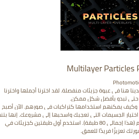
Multilayer Particles
نا هنا في عبوة جزيئات منفصلة. لقد اخترنا أجملها واخترنا
ت حتى تبدو بأفضل شكل ممكن.
ت وكيف يمكنهم استخدامها كتراكبات في صورهم. الآن أصبح
يار الجسيمات التي تعجبك واسحبها إلى مشروعك. إنها بت
.png وهناك 4 طبقات عمق لكل نوع جسيم (هذا إجمالي 80 طبقة). استخدم أول طبقتين كجزيئات في
تك تعزيزًا فريدًا للعمق.