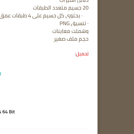
20 جسيم متعدد الطبقات
· يحتوي كل جسيم على 4 طبقات عمق (إجمالي 80 طبقة جسيمية)
· تنسيق PNG
وشملت معاينات
حجم ملف صغير
تحميل:
WinRAR 6.10 Beta 3 | 32 & 64 Bit |كامل |