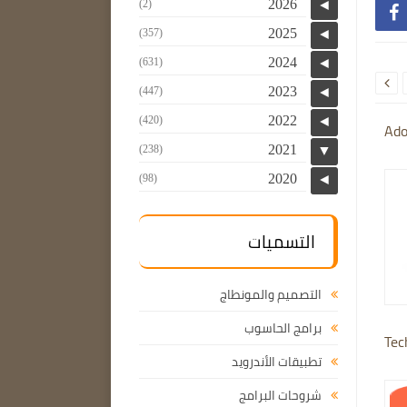
2026
(2)
◄

2025
(357)
◄
2024
(631)
◄

2023
(447)
◄
2022
(420)
◄
Ado
2021
(238)
▼
2020
(98)
◄
التسميات
التصميم والمونطاج
برامج الحاسوب
Tec
تطبيقات الأندرويد
شروحات البرامج