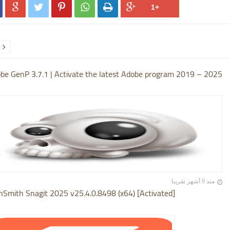






be GenP 3.7.1 | Activate the latest Adobe program 2019 – 2025
منذ 9 أشهر تقريبا
hSmith Snagit 2025 v25.4.0.8498 (x64) [Activated]