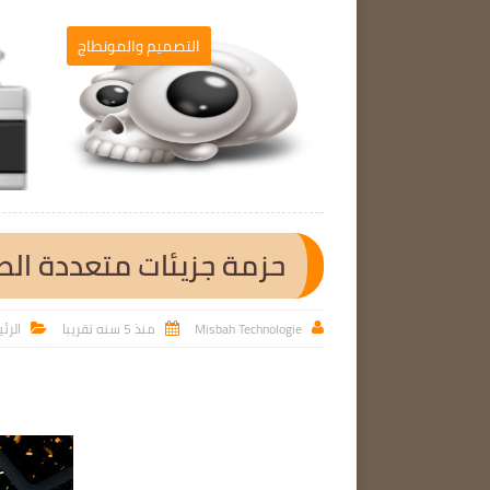
رامج الحاسوب
التصميم والمونطاج

حزمة جزيئات متعددة الط
Misbah Technologie
منذ 5 سنه تقريبا
الرئ


