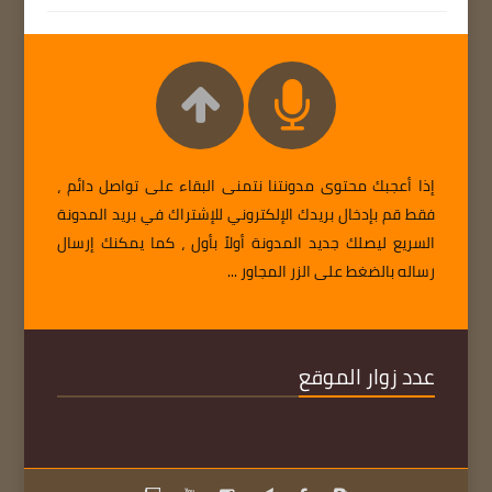
إذا أعجبك محتوى مدونتنا نتمنى البقاء على تواصل دائم ،
فقط قم بإدخال بريدك الإلكتروني للإشتراك في بريد المدونة
السريع ليصلك جديد المدونة أولاً بأول ، كما يمكنك إرسال
رساله بالضغط على الزر المجاور ...
عدد زوار الموقع