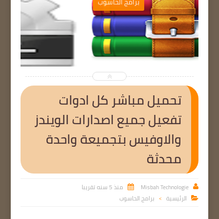
ب
برامج الحاسوب


تحميل مباشر كل ادوات
تفعيل جميع اصدارات الويندز
والاوفيس بتجميعة واحدة
محدثة
Misbah Technologie
منذ 5 سنه تقريبا


الرئيسية
برامج الحاسوب

>