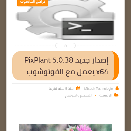
حاسوب
برامج الحاسوب


إصدار جديد PixPlant 5.0.38
x64 يعمل مع الفوتوشوب
Misbah Technologie
منذ 5 سنه تقريبا


الرئيسية
التصميم والمونطاج

>