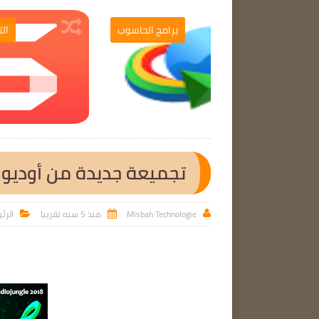
برامج الحاسوب
برامج الحاسوب

تجميعة جديدة من أوديو ج
Misbah Technologie
منذ 5 سنه تقريبا
الرئ


