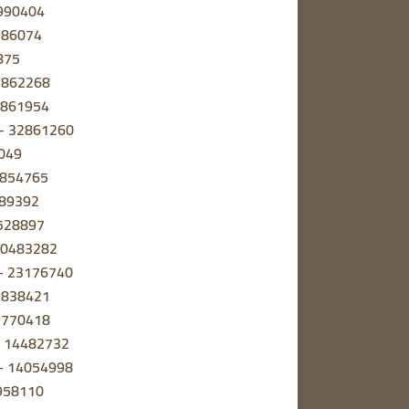
2990404
986074
875
32862268
32861954
 – 32861260
7049
2854765
689392
0528897
 30483282
c – 23176740
22838421
22770418
 – 14482732
 – 14054998
8958110