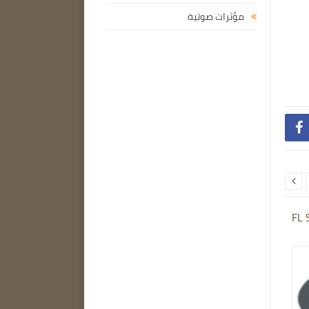
مؤثرات صوتية


FL 