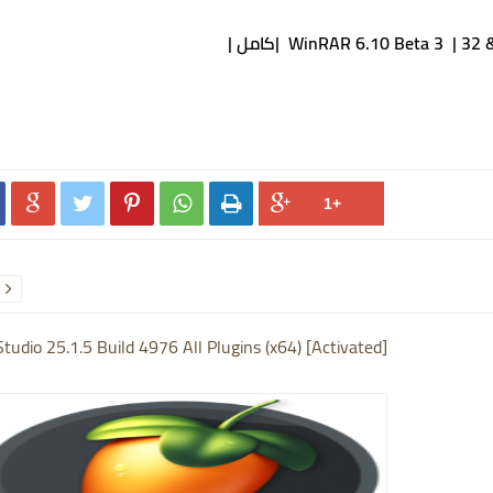






Studio 25.1.5 Build 4976 All Plugins (x64) [Activated]