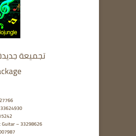
تجميعة جديدة
ackage
627766
– 33624930
615242
t Guitar – 33298626
3007987