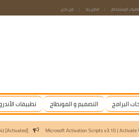
فاقيات الإستخدام
اتصل بنا
من نحن
ت البرامج
التصميم و المونطاج
تطبيقات الأندرو
.20 Final | (x64) [Activated]
Microsoft Activation Scripts v