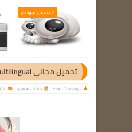
برامج الحاسوب
التصميم والمونطاج

تحميل مجاني CLO Standalone 6.2.234.38207 (x64) Multilingual
Misbah Technologie
منذ 5 سنه تقريبا
الرئ


