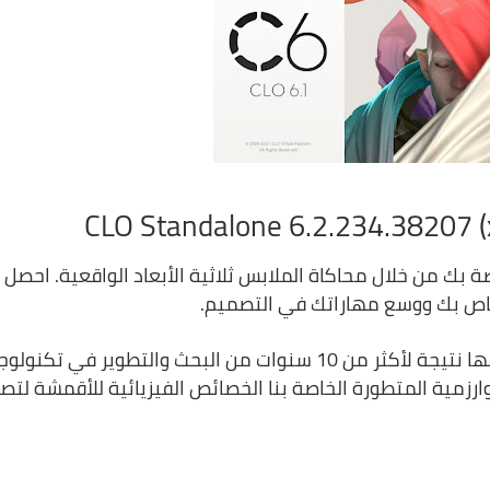
CLO Standalone 6.2.234.38207 (x
 بك من خلال محاكاة الملابس ثلاثية الأبعاد الواقعية. احصل
الخاص بك ووسع مهاراتك في التصميم.
هذا البرنامج ثلاثي الأبعاد بنسبة 100٪. إنها نتيجة لأكثر من 10 سنوات من البحث والتطوير في تكنول
رزمية المتطورة الخاصة بنا الخصائص الفيزيائية للأقمشة لتص