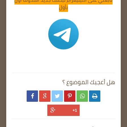
بأول
هل أعجبك الموضوع ؟





