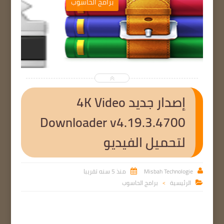
ب
برامج الحاسوب


إصدار جديد 4K Video
Downloader v4.19.3.4700
لتحميل الفيديو
Misbah Technologie
منذ 5 سنه تقريبا


الرئيسية
برامج الحاسوب

>