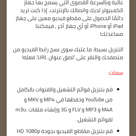
عالية وبالسرعة القصوى التي يسمح بها جهاز
الكمبيوتر لديك واتصالك بالإنترنت. إذا كنت تريد
دائمًا الحصول على مقطع فيديو معين على جهاز
iPad أو iPhone أو أي جهاز آخر ، فيمكننا
مساعدتك!
التنزيل بسيط: ما عليك سوى نسخ رابط الفيديو من
متصفحك والنقر على ‘لصق عنوان URL’. فعله!
سمات:
قم بتنزيل قوائم التشغيل والقنوات بالكامل
من YouTube وحفظها في MP4 و MKV و
M4A و MP3 و FLV و 3G وإنشاء ملفات .m3u
لقوائم التشغيل.
قم بتنزيل مقاطع الفيديو بجودة HD 1080p