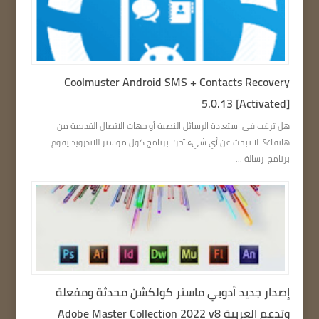
Coolmuster Android SMS + Contacts Recovery
5.0.13 [Activated]
هل ترغب في استعادة الرسائل النصية أو جهات الاتصال القديمة من
هاتفك؟ لا تبحث عن أي شيء آخر؛ برنامج كول موستر للاندرويد يقوم
برنامج رسالة ...
إصدار جديد أدوبي ماستر كولكشن محدثة ومفعلة
وتدعم العربية Adobe Master Collection 2022 v8