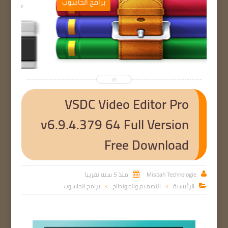
ب
برامج الحاسوب


VSDC Video Editor Pro
v6.9.4.379 64 Full Version
Free Download
Misbah Technologie
منذ 5 سنه تقريبا


الرئيسية
التصميم والمونطاج
برامج الحاسوب

>
>