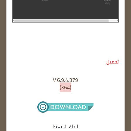
تحميل:
V 6.9.4.379
(X64)
لفك الضغط