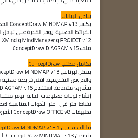
المعرفة في خريطة واحدة. كل شيء في 
تبادل البيانات
يكسر 3
ملف ConceptDraw DIAGRAM v15.
تكامل مكتب ConceptDraw
نشاط احترافي. اختر الأدوات المناسبة لع
تطبيقات ConceptDraw OFFICE v8 الأخرى بفضل تقنية INGYRE المبتكرة الخاصة بنا.
ما الجديد في ConceptDraw MINDMAP v13.1
يتضم