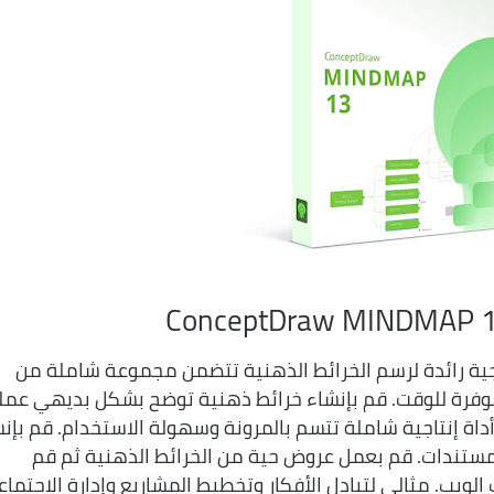
ConceptDraw MINDMAP 1
ConceptDra ، أداة برمجية رائدة لرسم الخرائط الذهنية تتضمن مجموعة شاملة من
لموفرة للوقت. قم بإنشاء خرائط ذهنية توضح بشكل بديهي عمل
 أداة إنتاجية شاملة تتسم بالمرونة وسهولة الاستخدام. قم بإن
ستندات. قم بعمل عروض حية من الخرائط الذهنية ثم قم
MS PowerPoint أو صفحات الويب. مثالي لتبادل الأفكار وتخطيط المشاريع وإدارة الاجتما