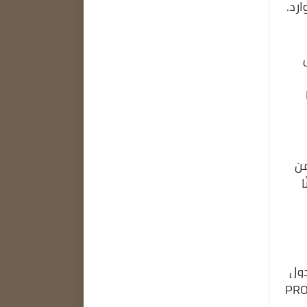
رد.
ا يجعل
M
من
ا
ك تغيير الجدول
خريطة الذهنية. عند فتح هذا الملف في PROJECT