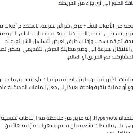
فة الصور إلى أي جزء من الخريطة.
ConceptDraw MINDMAP v مجموعة من الأدوات لإنشاء عرض شرائح بسرعة. باستخدام أدوات ت
إنشاء عرض تقديمي. تسمح الميزات البديهية باختيار مناطق الخريطة
ة. ثم قم بسحب وإفلات طرق العرض لتسلسل الشرائح. عند
 الانتقال بسرعة إلى وضع معاينة العرض التقديمي. يمكن تصد
 ملفات إلكترونية عن طريق إضافة مرفقات بأي تنسيق ملف. ي
أو عملية بنقرة واحدة بعيدًا إلى جعل الملفات المضمّنة عامل
قم بتوسيع أي موضوع خريطة ذهنية باستخدام Hypernote. إنه مزيج من ملاحظة مع ارتباطات تشعبية
وي على ملاحظات تشعبية أن تدعم بسهولة قدرًا مذهلاً من