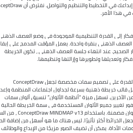
وتدوين الملاحظات وغير ذلك الكثير. طبق إبداعك في التخطيط والتنظيم والتو
أفكار إلى القدرة التنظيمية الموجودة في وضع العصف الذهني
ConceptDraw MINDMAP v وضع العصف الذهني بنقرة واحدة. يعمل المؤقت المدمج على إبقا
الصحيح. عند انتهاء جلسة العصف الذهني ، تكون الخريطة
فكار وتعديلها وتطويرها وإزالتها وتنظيمها.
أكثر من 20 سمة مدمجة ، بالإضافة إلى القدرة على تصميم سمات مخصصة تجعل ConceptDraw
عة. قم بعمل قالب خريطة ذهنية بسرعة لجداول اجتماعات المنظمة وإعدا
 عن الآخرين. تسهل ميزة “أنظمة الألوان” تنسيق ألوان سمات
ور تغيير جميع الألوان المستخدمة في سمة الخريطة الحالية
للخريطة الذهنية عن طريق اختيار لوحة ألوان مضمنة. باستخدام v13
ل الخرائط أكثر تأثيرًا. ليس هناك ما هو أسهل من إضافة الص
ات الأداة. يمكن أن تضيف الصور مزيجًا من الإبداع والوظائف ،