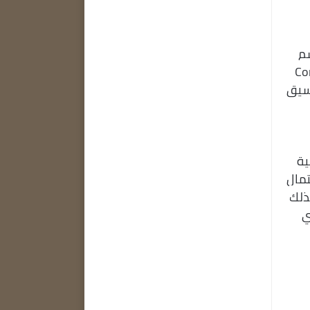
رسم
Microso و ConceptDraw
دير إلى تنسيق
ائية
لاغ عن اكتمال
؛ وكذلك
م أي