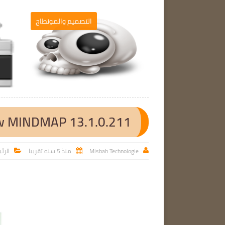
التصميم والمونطاج
التصميم والمونطاج

w MINDMAP 13.1.0.211
Misbah Technologie
منذ 5 سنه تقريبا
الرئ


