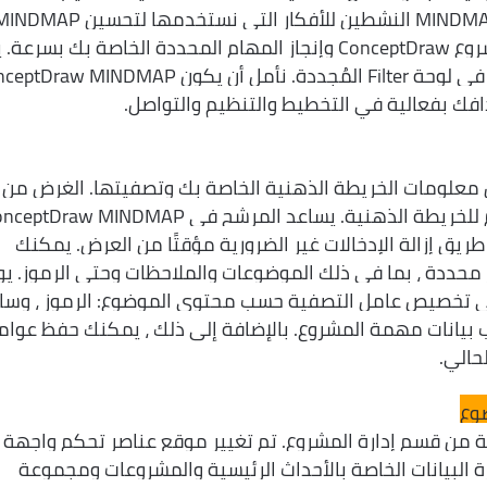
يوفر الإصدار الجديد تكاملاً محسنًا مع مشروع ConceptDraw وإنجاز المهام المحددة الخاصة بك بسرع
تقديم إمكانات البحث والتصفية الممتدة في لوحة Filter المُجددة. نأمل أن يكون MINDMAP
معلومات الخريطة الذهنية الخاصة بك وتصفيتها. الغرض من
التصفية هو التركيز على المحتوى المهم للخريطة الذهنية. يساعد المرشح في raw MINDMAP
طريق إزالة الإدخالات غير الضرورية مؤقتًا من العرض. يمكنك
 محددة ، بما في ذلك الموضوعات والملاحظات وحتى الرموز. يو
ConceptDra القدرة على تخصيص عامل التصفية حسب محتوى الموضوع: الرموز ، وس
ب بيانات مهمة المشروع. بالإضافة إلى ذلك ، يمكنك حفظ عوام
حالي.
وع
ة من قسم إدارة المشروع. تم تغيير موقع عناصر تحكم واجهة
 البيانات الخاصة بالأحداث الرئيسية والمشروعات ومجموعة