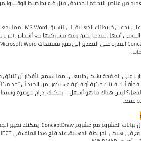
عديد من عناصر التحكم الجديدة ، مثل ضوابط ضبط الوقت والموا
يمنحك ConceptDraw MINDMAP القدرة على تحويل خريطتك الذهنية إلى تنسيق MS Word ، مم
 اليومي أسهل عندما يحين وقت مشاركتها مع أشخاص آخرين.
يوفر أحدث إصدار من ConceptDraw MINDMAP القدرة على التصدير إلى صور مستندات icrosoft Word
ات.
رنا على الصفحة بشكل طبيعي ، مما يسمح للأفكار أن تنبثق 
فجأة أنك فاتتك فكرة أو فكرة وسيكون من الجيد أن تجد مكانً
بالفعل؟ ليس هناك ما هو أسهل – يمكنك إدراج موضوع وسيط
ة فقط.
يسمح لك ConceptDraw MINDMAP بتبادل بيانات المشروع مع مشروع ConceptDraw. يمكن
الزمني للمشروع والتفاصيل العامة للمشروع في هيكل ال