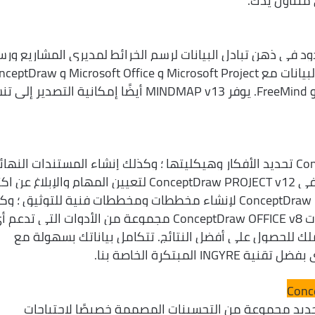
متناول يدك.
ConceptDraw MINDMAP v1 الحدود في ذهن تبادل البيانات لرسم الخرائط لمديري المشاريع و
الخرائط الذهنية. يوفر القدرة على تبادل البيانات مع Microsoft Project و ft Office
PROJECT v12 و MindManager و XMind و FreeMind. يوفر MINDMAP v13 أيضًا إمكانية التص
يمكن لبرنامج ConceptDraw MINDMAP v13 تحديد الأفكار وهيكليتها ؛ وكذلك إنشاء المستندات النه
والعروض التقديمية. افتح خريطة ذهنية في ConceptDraw PROJECT v12 لتعيين المهام والإب
مشاريع متعددة. استخدم ConceptDraw DIAGRAM v15 لإنشاء مخططات ومخططات فنية للتوثيق 
إنشاء لوحات معلومات الحالة. توفر منتجات ConceptDraw OFFICE v8 مجموعة من الأدوات التي تدع
ملك للحصول على أفضل النتائج. تتكامل بياناتك بسهولة مع
ن ConceptDraw MINDMAP v13 الجديد مجموعة من التحسينات المصممة خصيصًا لاحتياجات