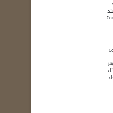
مستخدمينا. نحن ممتنون لمستخدمي MINDMAP النشطين للأفكار التي نستخدمها لتحسين MINDMAP.
ة. يتم
ConceptDraw 
ConceptD
فر
ائل
ل