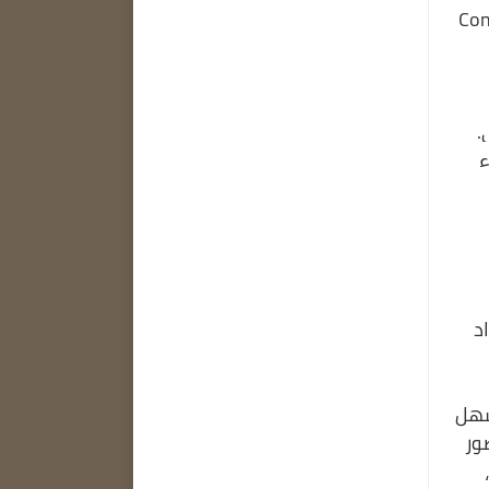
اصل. نفترض أن ConceptDraw
.
ء
د
ConceptDraw MINDMAP  ، من السهل
ور