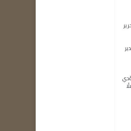
حرير
ير
ؤدي
ًا