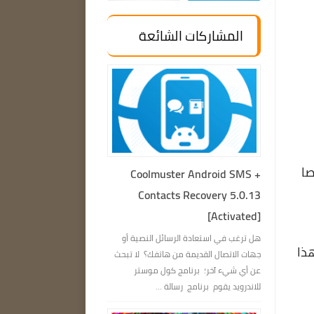
المشاركات الشائعة
ا خاصا
Coolmuster Android SMS +
Contacts Recovery 5.0.13
[Activated]
هل ترغب في استعادة الرسائل النصية أو
عل على تطبيق YouTube، وهذا
جهات الاتصال القديمة من هاتفك؟ لا تبحث
عن أي شيء آخر؛ برنامج كول موستر
للاندرويد يقوم برنامج رسالة ...