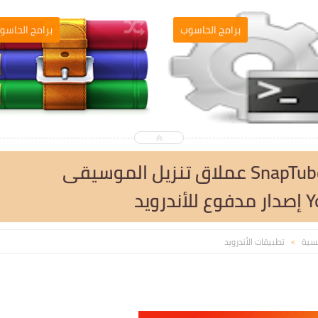
التصميم والمونطاج
برامج الحاسوب
تحميل تطبيق SnapTube VIP APK عملاق تنزيل الموسيقى
يسية
تطبيقات الأندرويد
>