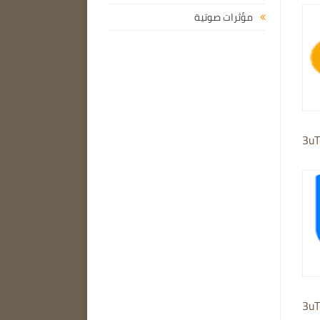
مؤثرات صوتية
3uT
3uT