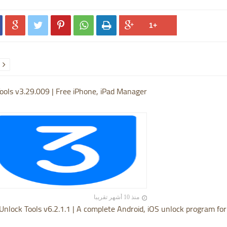






ools v3.29.009 | Free iPhone, iPad Manager
منذ 10 أشهر تقريبا
Unlock Tools v6.2.1.1 | A complete Android, iOS unlock program for