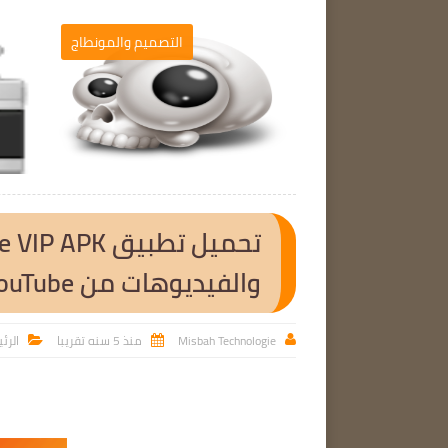
مج الحاسوب
التصميم والمونطاج

والفيديوهات من YouTube إصدار مدفوع للأندرويد
Misbah Technologie
منذ 5 سنه تقريبا
الرئ


