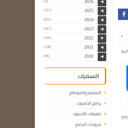
2026
(2)
◄
2025
(357)
◄

2024
(631)
◄
2023
(447)
◄

2022
(420)
▼
2021
(238)
◄
3uT
2020
(98)
◄
التسميات
التصميم والمونطاج
برامج الحاسوب
تطبيقات الأندرويد
TFT
شروحات البرامج