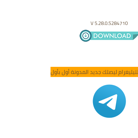
V 5.28.0.5284710
تيليغرام ليصلك جديد المدونة أول بأول