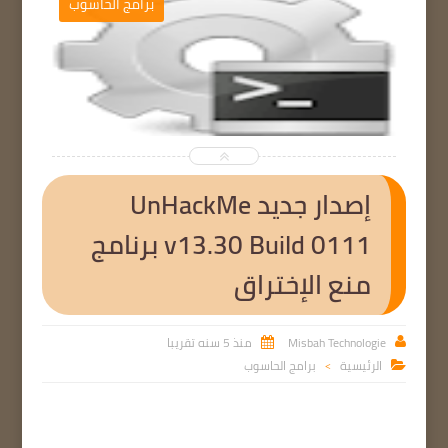
ب
برامج الحاسوب


إصدار جديد UnHackMe
v13.30 Build 0111 برنامج
منع الإختراق
Misbah Technologie
منذ 5 سنه تقريبا


الرئيسية
برامج الحاسوب

>