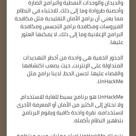
والديدان والوحدات النمطية والبرامج الضارة
وأحصنة طروادة وما إلى ذلك. للاختباء في النظام
مما يعني أن برامج الأمان التقليدية مثل مكافحة
الفيروسات ومكافحة برامج التجسس ومكافحة
البرامج الإعلانية وما إلى ذلك، لا يمكنها العثور
عليها.
الجذور الخفية هي واحدة من أخطر التهديدات
المتداولة على الإنترنت، حيث يصعب اكتشافها
والقضاء عليها. لحسن الحظ، لدينا برامج مثل
UnHackMe.
UnHackMe هو برنامج بسيط للغاية للاستخدام،
ولا تحتاج إلى الكثير من الأمان أو المعرفة الأخرى
لاستخدامه. نقرة واحدة كافية ويقوم البرنامج
بتطهير النظام بأكمله.
يتيح لك UnHackMe إجراء عمليات مسح منتظمة