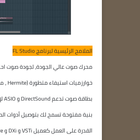
الملامح الرئيسية لبرنامج FL Studio
محرك صوت عالي الجودة، لجودة صوت احت
خوارزميات استيفاء متطورة (Hermite ، مزامنة) أثناء التشغيل في الوقت الفعلي وأثناء العرض
بطاقة صوت تدعم DirectSound و ASIO لإخراج الصوت وتسجيل صوت ASIO
بنية مفتوحة تسمح لك بتوصيل أدوات الط
القدرة على العمل كعميل VSTi و DXi و ReWire