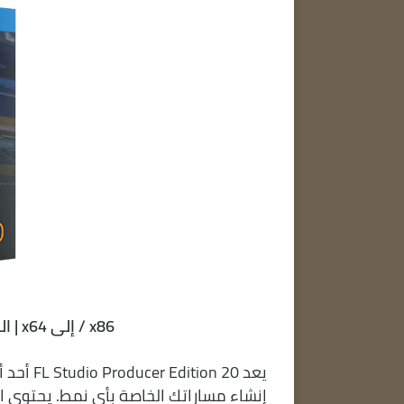
x86 / إلى x64 | اللغات: الإنجليزية | حجم الملف: 2.1 جيجا بايت
يعد  20
إنشاء مساراتك الخاصة بأي نمط. يحتوي ا