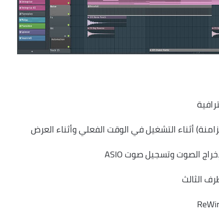
رافية
رف الثالث