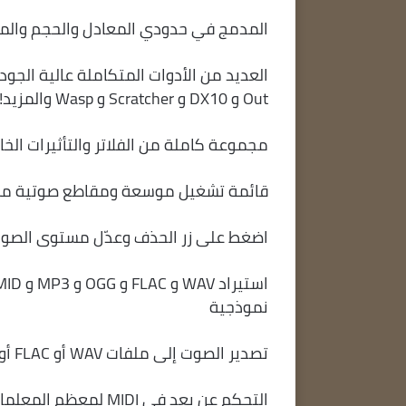
المدمج في حدودي المعادل والحجم والمق
Out و DX10 و Scratcher و Wasp والمزيد!
مجموعة كاملة من الفلاتر والتأثيرات الخا
قائمة تشغيل موسعة ومقاطع صوتية مم
اضغط على زر الحذف وعدّل مستوى الصو
نموذجية
تصدير الصوت إلى ملفات WAV أو FLAC أو MP3 أو OGG ذات 16 أو 32 بت
التحكم عن بعد في MIDI لمعظم المعلمات (يتم دعم ملحقات VST أيضًا)