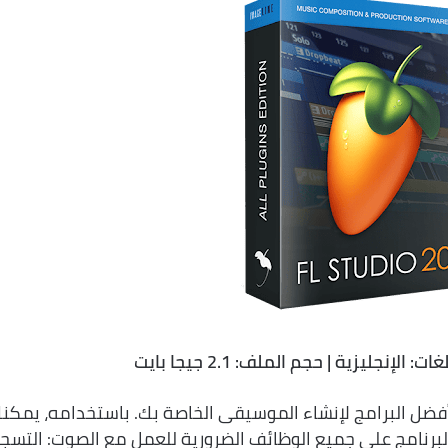
FL Studio Producer Edition أحد أفضل البرامج لإنشاء الموسيقى الخاصة بك. باستخدامه، يمك
لبرنامج على جميع الوظائف الضرورية للعمل مع الصوت: التسج