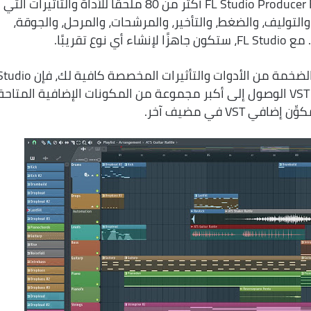
أكثر من 80 مكونًا إضافيًا: يتضمن FL Studio Producer Edition أكثر من 80 ملحقًا للأداة والتأثيرات التي
والتوليف، والضغط، والتأخير، والمرشحات، والمرحل، والجوقة،
 تقريبًا.
الأدوات والتأثيرات: إذا لم تكن المجموعة الضخمة من الأدوات والتأ
يدعم جميع معايير VST 1 و 2 و 3. يمنحك VST الوصول إلى أكبر مجموعة من المكونات الإضافية المتاحة