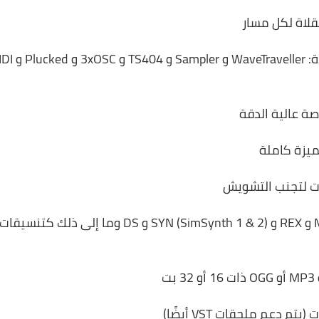
لاة لكل مسار
العديد من الأدوات المتكاملة عالية الجودة: Traveller
صة عالية الدقة
يزة كاملة
ت لتجنب التشويش
استيراد WAV و FLAC و OGG و MP3 و MID و REX و SYN (SimSynth 1 & 2) و DS وما إلى ذلك كتنسيقات