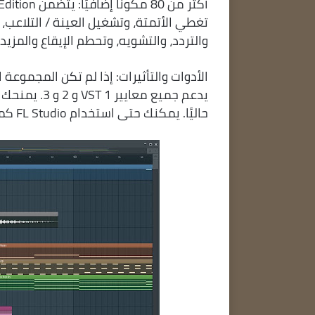
تغطي الأتمتة، وتشغيل العينة / التلاعب، 
والتردد، والتشويه، وتحطم الإيقاع والمزيد. مع FL Studio، ستكون جاهزًا لإنشاء أي نوع
حاليًا. يمكنك حتى استخدام FL Studio كمكوِّن إضافي VST في مضيف آخر.