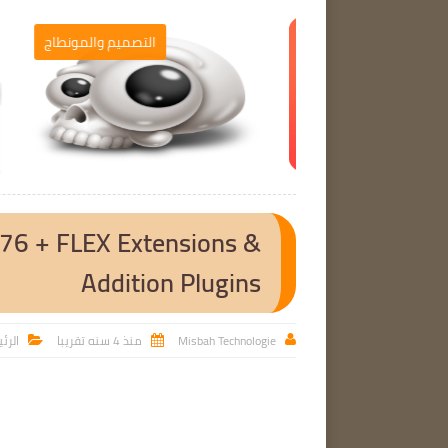
برامج الحاسوب
التصميم والمونطاج

576 + FLEX Extensions &
Addition Plugins
Misbah Technologie
منذ 4 سنه تقريبا
الرئ


