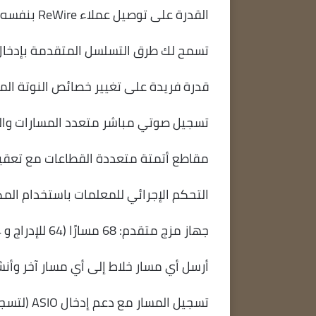
القدرة على توصيل عملاء ReWire بنفسه
تسمح لك طرق التسلسل المتقدمة بإدخال 
قدرة فريدة على تغيير خصائص النوتة المو
تسجيل صوتي مباشر متعدد المسارات والت
مقاطع أتمتة متعددة القطاعات مع تعقيد غير مح
التحكم الإجرائي للمعلمات باستخدام الم
جهاز مزج متقدم: 68 مسارًا (64 للإدراج و 4 لإرسال الأغاني) مع دعم لما يصل إلى 8 ملحقات FX لكل مسار
أرسل أي مسار خلاط إلى أي مسار آخر وأ
تسجيل المسار مع دعم إدخال ASIO (لتسجيل MIDI، غناء، إلخ.)