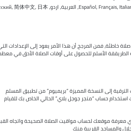
Español, Français, Italiano, Nerderlands, Português, Türkçe, العربية, اردو, 中文, 日本
لاة خاطئة، فمن المرجح أن هذا الأمر يعود إلى الإعدادات التي
ية الطريققة الأسلم للحصول على أوقات الصلاة الأدق في معظم
 الترقية إلى النسخة المميزة “بريميوم” من تطبيق المسلم
ك استخدام حساب “متجر جوجل بلاي” الحالي الخاص بك للقيام
ي معرفة موقعك لحساب مواقيت الصلاة الصحيحة واتجاه القبل
لال والمساجد القريبة منك