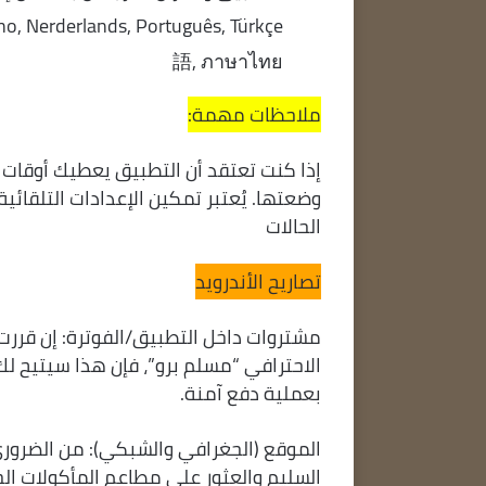
語, ภาษาไทย
ملاحظات مهمة:
إذا كنت تعتقد أن التطبيق يعطيك أوقات ص
وضعتها. يُعتبر تمكين الإعدادات التلقائ
الحالات
تصاريح الأندرويد
مشتروات داخل التطبيق/الفوترة: إن قررت
الاحترافي “مسلم برو”، فإن هذا سيتيح ل
بعملية دفع آمنة.
الموقع (الجغرافي والشبكي): من الضرور
السليم والعثور على مطاعم المأكولات الح