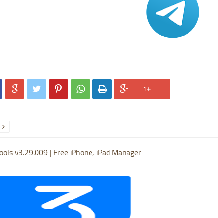






ools v3.29.009 | Free iPhone, iPad Manager