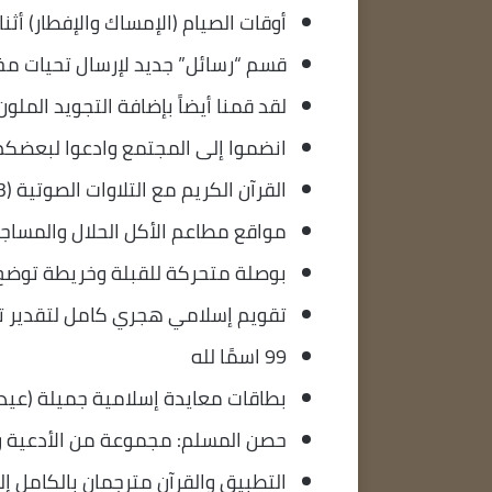
أوقات الصيام (الإمساك والإفطار) أثن
قسم “رسائل” جديد لإرسال تحيات م
لقد قمنا أيضاً بإضافة التجويد المل
انضموا إلى المجتمع وادعوا لبعضك
القرآن الكريم مع التلاوات الصوتية (mp3) والعلامات الصوتية والترجمات
مواقع مطاعم الأكل الحلال والمسا
بوصلة متحركة للقبلة وخريطة توضح
تقويم إسلامي هجري كامل لتقدير توا
99 اسمًا لله
بطاقات معايدة إسلامية جميلة (عيد 
حصن المسلم: مجموعة من الأدعية وا