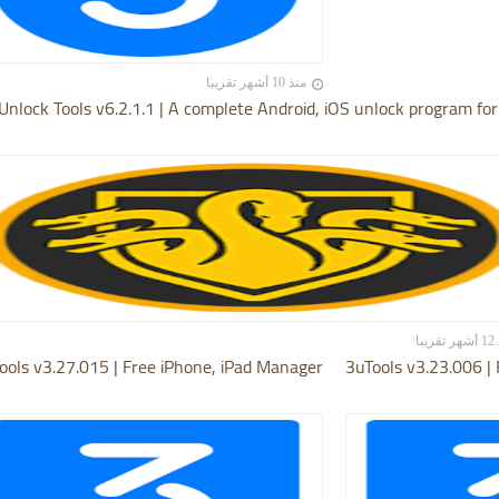
منذ 10 أشهر تقريبا
Unlock Tools v6.2.1.1 | A complete Android, iOS unlock program for
يبا
ools v3.27.015 | Free iPhone, iPad Manager
3uTools v3.23.006 |