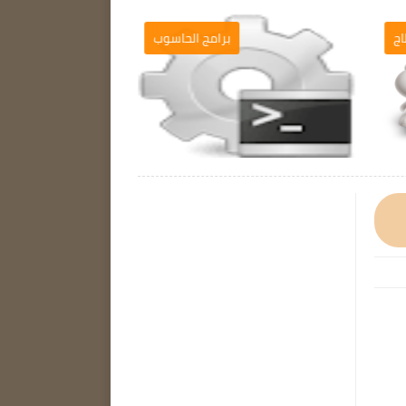
ج
التصميم والمونطاج
