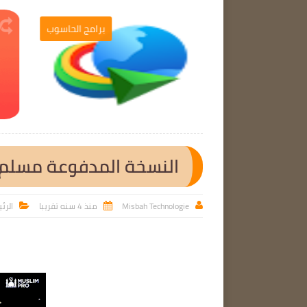
برامج الحاسوب
برامج الحاسوب

النسخة المدفوعة مسلم بر
Misbah Technologie
منذ 4 سنه تقريبا
الرئ


