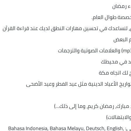
اء رمضان
خصصة طوال العام.
ون، لنساعدك في تحسين مهارات النطق لديك عند قراءة القرآن
م البعض
جد في محيطك
 لك اتجاه مكة
ريخ الأعياد الدينية مثل عيد الفطر وعيد الأضحى
مبارك، رمضان كريم، وما إلى ذلك…)
لابتهالات)
التطبيق والقرآن مترجمان بالكامل إلى: Bahasa Indonesia, Bahasa Melayu, Deutsch, English,