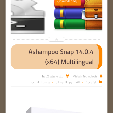
ب
برامج الحاسوب


Ashampoo Snap 14.0.4
(x64) Multilingual
Misbah Technologie
منذ 4 سنه تقريبا


الرئيسية
التصميم والمونطاج
برامج الحاسوب

>
>