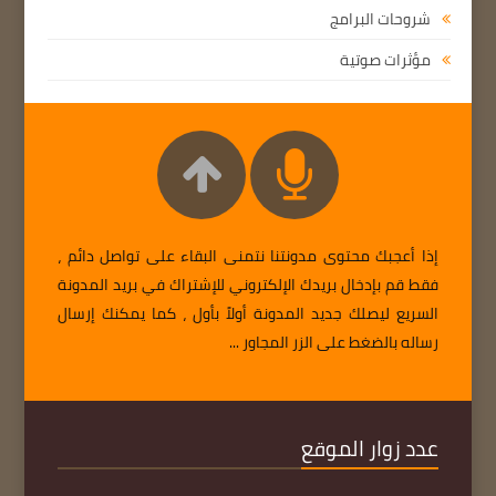
شروحات البرامج
مؤثرات صوتية
إذا أعجبك محتوى مدونتنا نتمنى البقاء على تواصل دائم ،
فقط قم بإدخال بريدك الإلكتروني للإشتراك في بريد المدونة
السريع ليصلك جديد المدونة أولاً بأول ، كما يمكنك إرسال
رساله بالضغط على الزر المجاور ...
عدد زوار الموقع