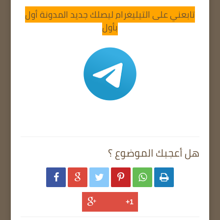
تابعني على التيليغرام ليصلك جديد المدونة أول
بأول
هل أعجبك الموضوع ؟





