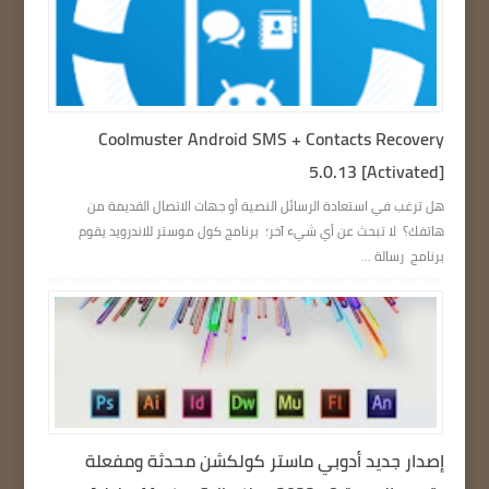
Coolmuster Android SMS + Contacts Recovery
5.0.13 [Activated]
هل ترغب في استعادة الرسائل النصية أو جهات الاتصال القديمة من
هاتفك؟ لا تبحث عن أي شيء آخر؛ برنامج كول موستر للاندرويد يقوم
برنامج رسالة ...
إصدار جديد أدوبي ماستر كولكشن محدثة ومفعلة