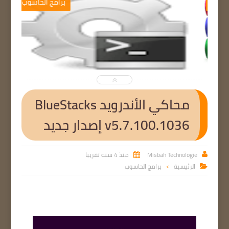
برامج الحاسوب


محاكي الأندرويد BlueStacks
v5.7.100.1036 إصدار جديد
Misbah Technologie
منذ 4 سنه تقريبا


الرئيسية
برامج الحاسوب

>