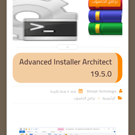
برامج الحاسوب


Advanced Installer Architect
19.5.0
Misbah Technologie
منذ 4 سنه تقريبا


الرئيسية
برامج الحاسوب

>