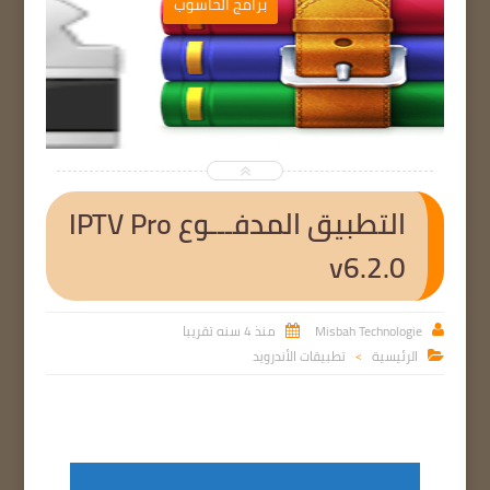
ب
برامج الحاسوب


التطبيق المدفـــوع IPTV Pro
v6.2.0
Misbah Technologie
منذ 4 سنه تقريبا


الرئيسية
تطبيقات الأندرويد

>