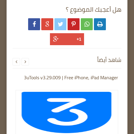
هل أعجبك الموضوع ؟






شاهد أيضاً


3uTools v3.29.009 | Free iPhone, iPad Manager
TFTU