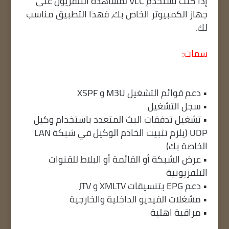
إذا كنت تستخدم VLC لمشاهدة التلفزيون على
جهاز الكمبيوتر الخاص بك، فهذا التطبيق مناسب
لك.
سمات:
• دعم قوائم التشغيل M3U و XSPF
• سجل التشغيل
• تشغيل تدفقات البث المتعدد باستخدام وكيل
UDP (يلزم تثبيت الخادم الوكيل في شبكة LAN
الخاصة بك)
• عرض الشبكة أو القائمة أو البلاط للقنوات
التلفزيونية
• دعم EPG بتنسيقات XMLTV و JTV
• مشغلات الفيديو الداخلية والخارجية
• مراقبة اهلية