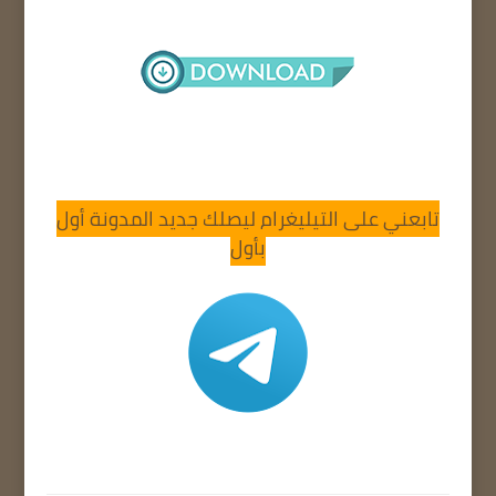
تابعني على التيليغرام ليصلك جديد المدونة أول
بأول