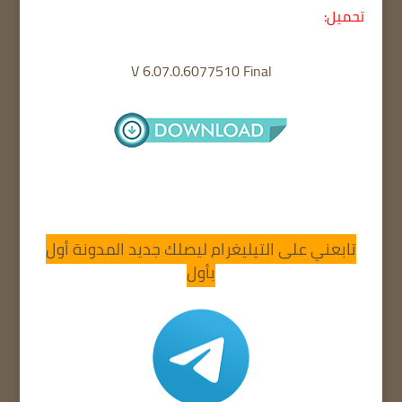
تحميل:
V
6.07.0.6077510 Final
تابعني على التيليغرام ليصلك جديد المدونة أول
بأول