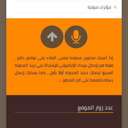
مؤثرات صوتية
إذا أعجبك محتوى مدونتنا نتمنى البقاء على تواصل دائم ،
فقط قم بإدخال بريدك الإلكتروني للإشتراك في بريد المدونة
السريع ليصلك جديد المدونة أولاً بأول ، كما يمكنك إرسال
رساله بالضغط على الزر المجاور ...
عدد زوار الموقع