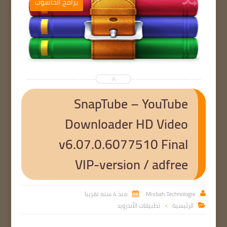
ب
برامج الحاسوب


SnapTube – YouTube
Downloader HD Video
v6.07.0.6077510 Final
VIP-version / adfree
Misbah Technologie
منذ 4 سنه تقريبا


الرئيسية
تطبيقات الأندرويد

>