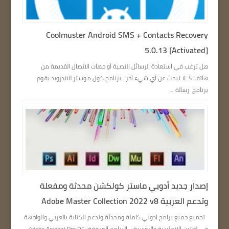
Coolmuster Android SMS + Contacts Recovery
5.0.13 [Activated]
هل ترغب في استعادة الرسائل النصية أو جهات الاتصال القديمة من
هاتفك؟ لا تبحث عن أي شيء آخر؛ برنامج كول موستر للاندرويد يقوم
برنامج رسالة ...
إصدار جديد أدوبي ماستر كولكشن محدثة ومفعلة
وتدعم العربية Adobe Master Collection 2022 v8
تجميع جميع برامج ادوبي كاملة ومحدثة وتدعم الكتابة بالعربي والواجهة
في لغتين الانجليزية والروسية… البرامج المرفقة: Adobe Acrobat Pro DC