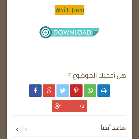
تحميل الأداة:
هل أعجبك الموضوع ؟






شاهد أيضاً

