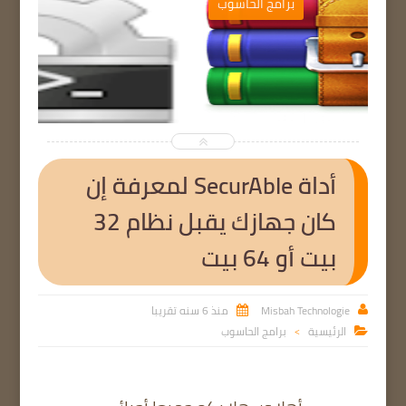
ب
برامج الحاسوب


أداة SecurAble لمعرفة إن
كان جهازك يقبل نظام 32
بيت أو 64 بيت
Misbah Technologie
منذ 6 سنه تقريبا


الرئيسية
برامج الحاسوب

>