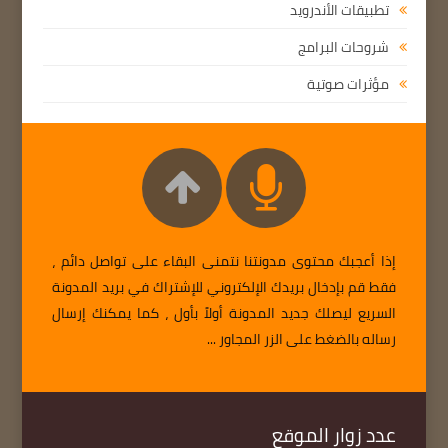
تطبيقات الأندرويد
شروحات البرامج
مؤثرات صوتية
إذا أعجبك محتوى مدونتنا نتمنى البقاء على تواصل دائم ،
فقط قم بإدخال بريدك الإلكتروني للإشتراك في بريد المدونة
السريع ليصلك جديد المدونة أولاً بأول ، كما يمكنك إرسال
رساله بالضغط على الزر المجاور ...
عدد زوار الموقع