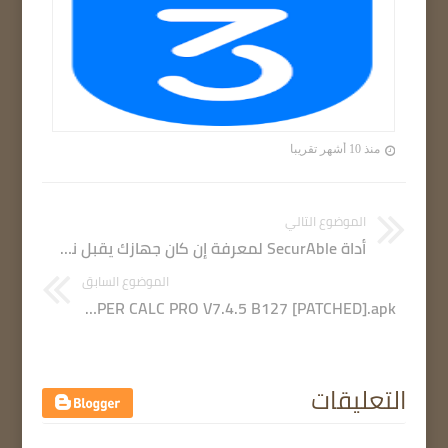
منذ 10 أشهر تقريبا
الموضوع التالي
أداة SecurAble لمعرفة إن كان جهازك يقبل نظام 32 بيت أو 64 بيت
الموضوع السابق
HIPER CALC PRO V7.4.5 B127 [PATCHED].apk
التعليقات