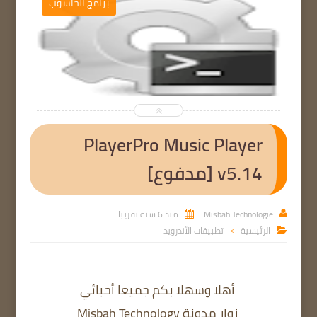
ج
برامج الحاسوب


PlayerPro Music Player
v5.14 [مدفوع]
Misbah Technologie
منذ 6 سنه تقريبا


الرئيسية
تطبيقات الأندرويد

>
أهلا وسهلا بكم جميعا أحبائي
زوار مدونة Misbah Technology