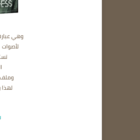
وهي عبارة
لأصوات ا
تست
ال
وملف ال
لهذا 