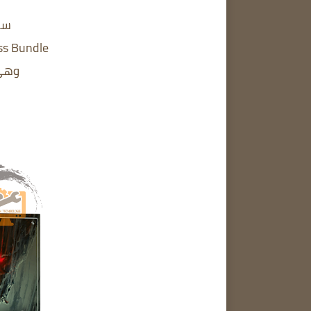
سنق
ss Bundle
وهي 