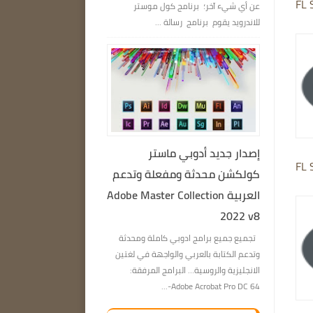
FL 
عن أي شيء آخر؛ برنامج كول موستر
للاندرويد يقوم برنامج رسالة ...
إصدار جديد أدوبي ماستر
FL 
كولكشن محدثة ومفعلة وتدعم
العربية Adobe Master Collection
2022 v8
تجميع جميع برامج ادوبي كاملة ومحدثة
وتدعم الكتابة بالعربي والواجهة في لغتين
الانجليزية والروسية… البرامج المرفقة:
Adobe Acrobat Pro DC 64-...