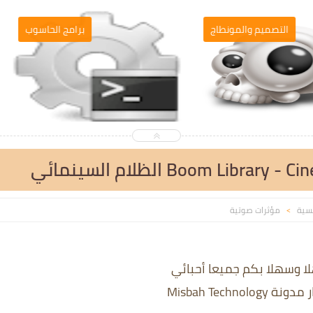
التصميم والمونطاج
برامج الحاسو
Boom Lib الظلام السينمائي
يسية
مؤثرات صوتية
>
لا وسهلا بكم جميعا أحبائي
نة Misbah Technology