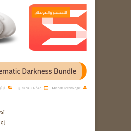
برامج الحاسوب
التصميم والمونطاج

rary - Cinematic Darkness Bundle
Misbah Technologie
منذ 6 سنه تقريبا
الرئ



أه
زوار مدو