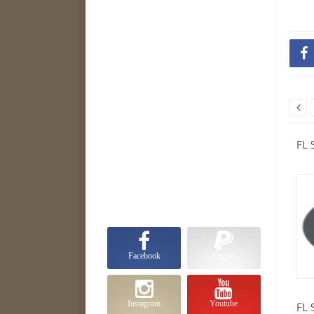


FL 
Facebook
Paypal
FL 
Instagram
Youtube