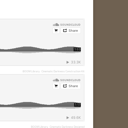
BOOM Library
·
Cinematic Darkness Construction Kit
BOOM Library
·
Cinematic Darkness Designed