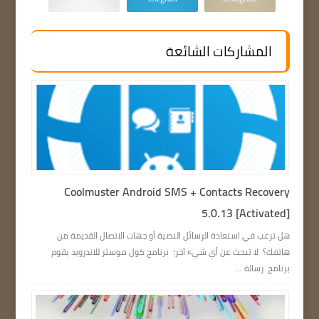
المشاركات الشائعة
Coolmuster Android SMS + Contacts Recovery
5.0.13 [Activated]
هل ترغب في استعادة الرسائل النصية أو جهات الاتصال القديمة من
هاتفك؟ لا تبحث عن أي شيء آخر؛ برنامج كول موستر للاندرويد يقوم
برنامج رسالة ...