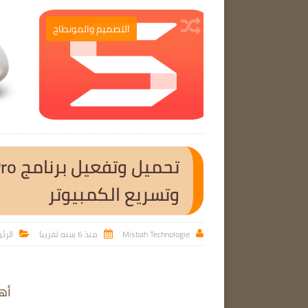
برامج الحاسوب
التصميم والمونطاج

وتسريع الكمبيوتر
Misbah Technologie
منذ 6 سنه تقريبا
الرئ



أه