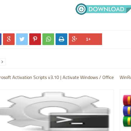






rosoft Activation Scripts v3.10 | Activate Windows / Office
WinRA