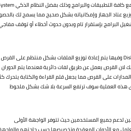
سوف تلاحظ تحسن كبير في أداء جهازك مع كافة التطبيقات والبرامج وذلك بفضل النظام 
رنامج لتوزيع عتاد الجهاز وإمكانياته بشكل صحيح مما يسمح لك بالحص
 البرامج بإستقرار تام وبدون حدوث أخطاء أو توقف مفاجي 
هي عملية شهيرة تسمى Disk Defragment وفيها يتم إعادة توزيع الملفات بشكل منتظم على القرص
ك لان القرص يعمل عن طريق لفات دائرية فعندما يتم الدوران
مدارات على القرص مما يجعل قلم القراءة والكتابة يتحرك كثير
 هذه العملية سوف ترتفع السرعة بلا شك بشكل ملحوظ
Advanced SystemCar بواجهتين لدعم جميع المستخدمين حيث تتوفر الواجهة الأولى
عامل مع الأدوات المعقدة وتخصيصها حسب حاجتهم والواجهة