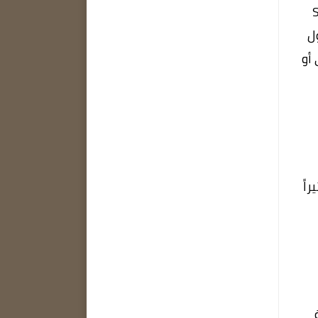
الذكي System
ول
أو
اً