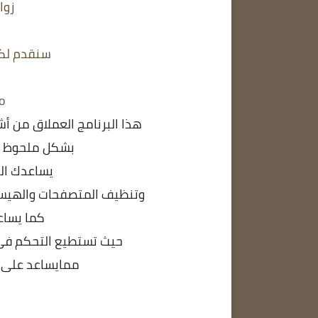
زوار مدون
سنقدم لكم
o
هذا البرنامج العملاق من أ
بشكل ملحوظ وإ
يساعدك ال
وتنظيف المتصفحات والهيست
كما يساع
حيث تستطيع التحكم فى إ
ممايساعد على ت