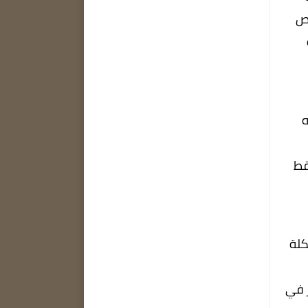
حص
ه
قط
كلة
كل كبير في