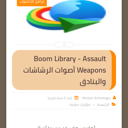
ب
برامج الحاسوب


Boom Library - Assault
Weapons أصوات الرشاشات
والبنادق
Misbah Technologie
منذ 6 سنه تقريبا


الرئيسية
مؤثرات صوتية

>