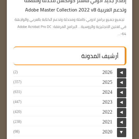
إصدار جديد أدوبي ماستر كولكشن محدثة ومفعلة
وتدعم العربية Adobe Master Collection 2022 v8
تجميع جميع برامج ادوبي كاملة ومحدثة وتدعم الكتابة بالعربي والواجهة
في لغتين الانجليزية والروسية… البرامج المرفقة: Adobe Acrobat Pro DC
64-...
أرشيف المدونة
2026
(2)
◄
2025
(357)
◄
2024
(631)
◄
2023
(447)
◄
2022
(420)
◄
2021
(238)
◄
2020
(98)
▼