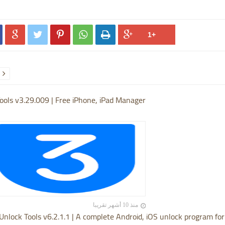






ools v3.29.009 | Free iPhone, iPad Manager
منذ 10 أشهر تقريبا
Unlock Tools v6.2.1.1 | A complete Android, iOS unlock program for