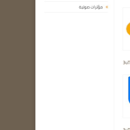
مؤثرات صوتية
3uT
3uT