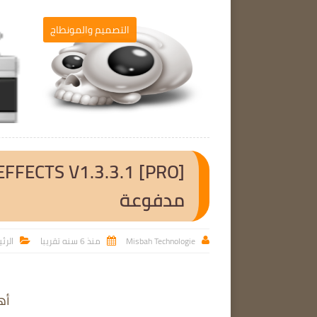
برامج الحاسوب
التصميم والمونطاج

مدفوعة
Misbah Technologie
منذ 6 سنه تقريبا
الرئ



أه