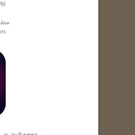
زوار مدو
سنقد
cts