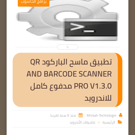
ج
برامج الحاسوب


تطبيق ماسح الباركود QR
AND BARCODE SCANNER
PRO V1.3.0 مدفوع كامل
للاندرويد
Misbah Technologie
منذ 6 سنه تقريبا


الرئيسية
تطبيقات الأندرويد

>