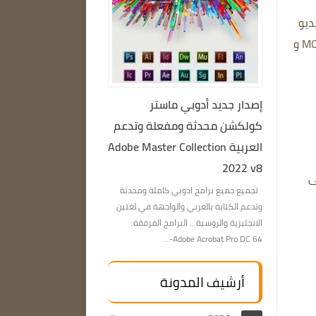
ديو
يتم دعم جميع تنسيقات الفيديو والصوت الشائعة، بما في ذلك MP4 و AVI و WMV و MOV و
إصدار جديد أدوبي ماستر
كولكشن محدثة ومفعلة وتدعم
العربية Adobe Master Collection
2022 v8
ى
تجميع جميع برامج ادوبي كاملة ومحدثة
وتدعم الكتابة بالعربي والواجهة في لغتين
الانجليزية والروسية… البرامج المرفقة:
Adobe Acrobat Pro DC 64-...
أرشيف المدونة