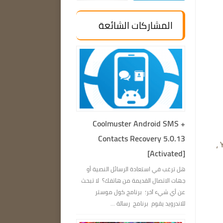
المشاركات الشائعة
Coolmuster Android SMS +
Contacts Recovery 5.0.13
يمكنك أيضًا تنزيل ملفات الصوت والفيديو من الإنترنت، مثل Youtube ،
[Activated]
هل ترغب في استعادة الرسائل النصية أو
جهات الاتصال القديمة من هاتفك؟ لا تبحث
عن أي شيء آخر؛ برنامج كول موستر
للاندرويد يقوم برنامج رسالة ...