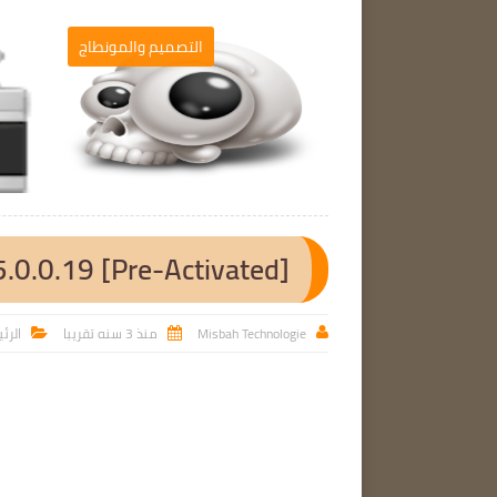
الحاسوب
التصميم والمونطاج

.0.0.19 [Pre-Activated]
Misbah Technologie
منذ 3 سنه تقريبا
الرئ


