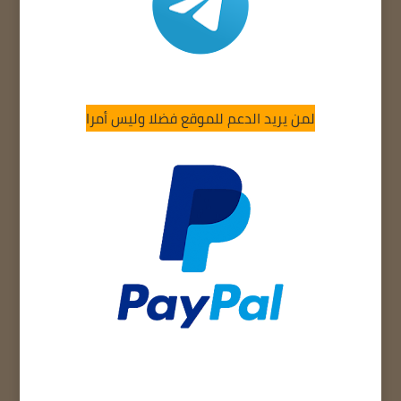
لمن يريد الدعم للموقع فضلا وليس أمرا