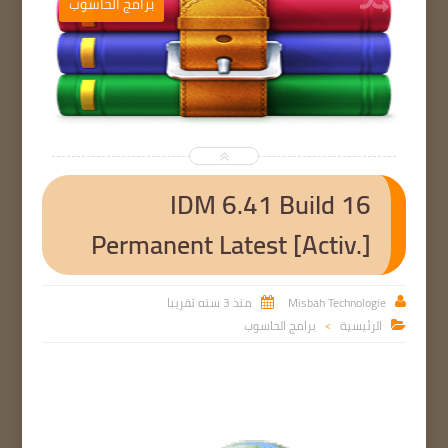
ب
برامج الحاسوب


IDM 6.41 Build 16
Permanent Latest [Activ.]
Misbah Technologie
منذ 3 سنه تقريبا


الرئيسية
برامج الحاسوب

>