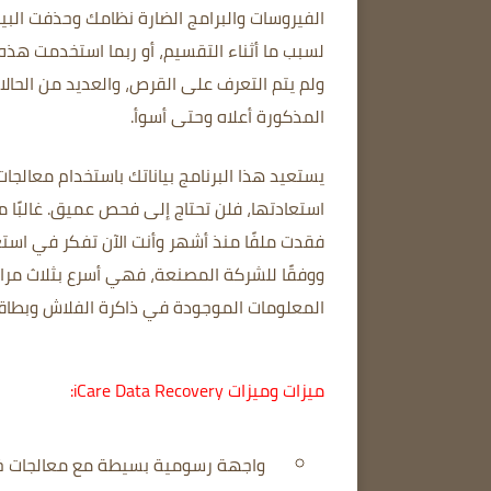
الفيروسات والبرامج الضارة نظامك وحذفت البي
لسبب ما أثناء التقسيم، أو ربما استخدمت هذه
ولم يتم التعرف على القرص، والعديد من الحالا
المذكورة أعلاه وحتى أسوأ.
يستعيد هذا البرنامج بياناتك باستخدام معالج
استعادتها، فلن تحتاج إلى فحص عميق.
غالبًا
فقدت ملفًا منذ أشهر وأنت الآن تفكر في است
ووفقًا للشركة المصنعة، فهي أسرع بثلاث مرات
المعلومات الموجودة في ذاكرة الفلاش وبطاقات
ميزات وميزات iCare Data Recovery:
واجهة رسومية بسيطة مع معالجات 