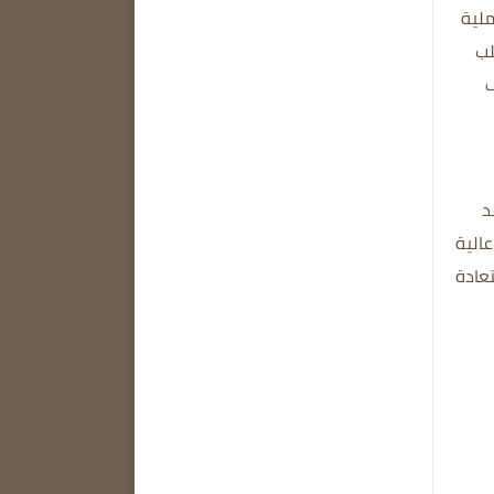
ملية
لصلب
ف
د
الية
تعادة