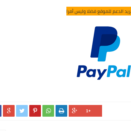
ريد الدعم للموقع فضلا وليس أمرا




