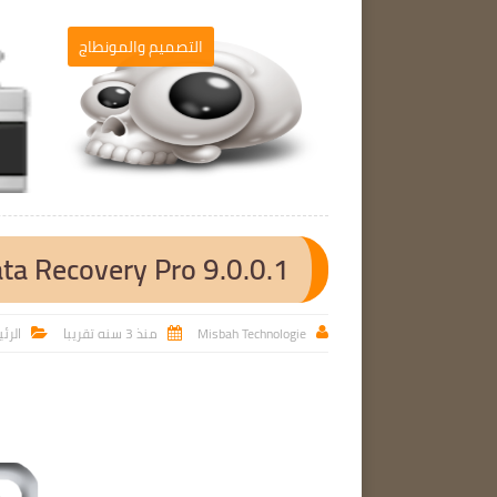
التصميم والمونطاج
التصميم والمونطاج

ata Recovery Pro 9.0.0.1
Misbah Technologie
منذ 3 سنه تقريبا
الرئ


