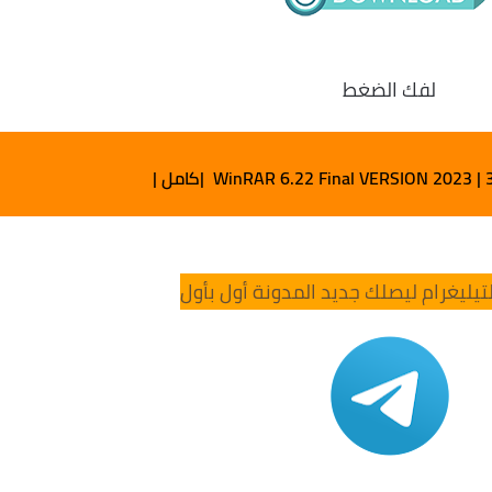
لفك الضغط
WinRAR 6.22 Final VERSION 2023 | |كامل |
تيليغرام ليصلك جديد المدونة أول بأول