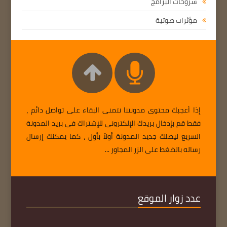
شروحات البرامج
مؤثرات صوتية
إذا أعجبك محتوى مدونتنا نتمنى البقاء على تواصل دائم ،
فقط قم بإدخال بريدك الإلكتروني للإشتراك في بريد المدونة
السريع ليصلك جديد المدونة أولاً بأول ، كما يمكنك إرسال
رساله بالضغط على الزر المجاور ...
عدد زوار الموقع