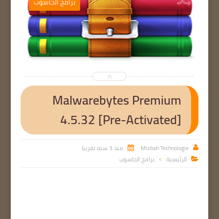
ب
برامج الحاسوب


Malwarebytes Premium
4.5.32 [Pre-Activated]
Misbah Technologie
منذ 3 سنه تقريبا


الرئيسية
برامج الحاسوب

>