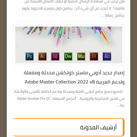
هل ترغب في استعادة الرسائل النصية أو جهات الاتصال القديمة من
هاتفك؟ لا تبحث عن أي شيء آخر؛ برنامج كول موستر للاندرويد يقوم
برنامج رسالة ...
إصدار جديد أدوبي ماستر كولكشن محدثة ومفعلة
وتدعم العربية Adobe Master Collection 2022 v8
تجميع جميع برامج ادوبي كاملة ومحدثة وتدعم الكتابة بالعربي والواجهة
في لغتين الانجليزية والروسية… البرامج المرفقة: Adobe Acrobat Pro DC
64-...
أرشيف المدونة