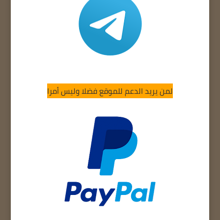
لمن يريد الدعم للموقع فضلا وليس أمرا