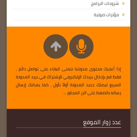
شروحات البرامج
مؤثرات صوتية
إذا أعجبك محتوى مدونتنا نتمنى البقاء على تواصل دائم ،
فقط قم بإدخال بريدك الإلكتروني للإشتراك في بريد المدونة
السريع ليصلك جديد المدونة أولاً بأول ، كما يمكنك إرسال
رساله بالضغط على الزر المجاور ...
عدد زوار الموقع