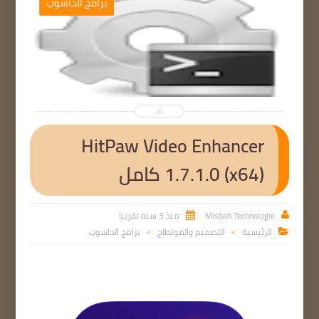
ب
برامج الحاسوب


HitPaw Video Enhancer
1.7.1.0 (x64) كامل
Misbah Technologie
منذ 3 سنه تقريبا


الرئيسية
التصميم والمونطاج
برامج الحاسوب

>
>