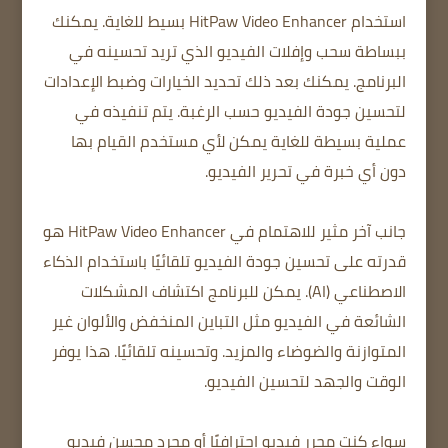
استخدام HitPaw Video Enhancer بسيط للغاية. يمكنك
ببساطة سحب وإفلات الفيديو الذي تريد تحسينه في
البرنامج. يمكنك بعد ذلك تحديد الخيارات وضبط الإعدادات
لتحسين جودة الفيديو حسب الرغبة. يتم تنفيذه في
عملية بسيطة للغاية يمكن لأي مستخدم القيام بها
دون أي خبرة في تحرير الفيديو.
جانب آخر مثير للاهتمام في HitPaw Video Enhancer هو
قدرته على تحسين جودة الفيديو تلقائيًا باستخدام الذكاء
الاصطناعي (AI). يمكن للبرنامج اكتشاف المشكلات
الشائعة في الفيديو مثل التباين المنخفض والألوان غير
المتوازنة والضوضاء والمزيد. وتحسينه تلقائيًا. هذا يوفر
الوقت والجهد لتحسين الفيديو.
سواء كنت محرر فيديو احترافيًا أو مجرد محسن فيديو