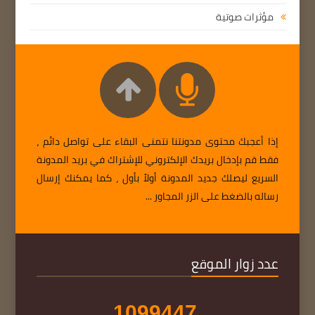
مؤثرات صوتية
إذا أعجبك محتوى مدونتنا نتمنى البقاء على تواصل دائم ،
فقط قم بإدخال بريدك الإلكتروني للإشتراك في بريد المدونة
السريع ليصلك جديد المدونة أولاً بأول ، كما يمكنك إرسال
رساله بالضغط على الزر المجاور ...
عدد زوار الموقع
1
0
9
9
4
4
7