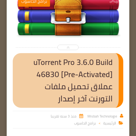
ب
برامج الحاسوب


uTorrent Pro 3.6.0 Build
46830 [Pre-Activated]
عملاق تحميل ملفات
التورنت آخر إصدار
Misbah Technologie
منذ 3 سنه تقريبا


الرئيسية
برامج الحاسوب

>