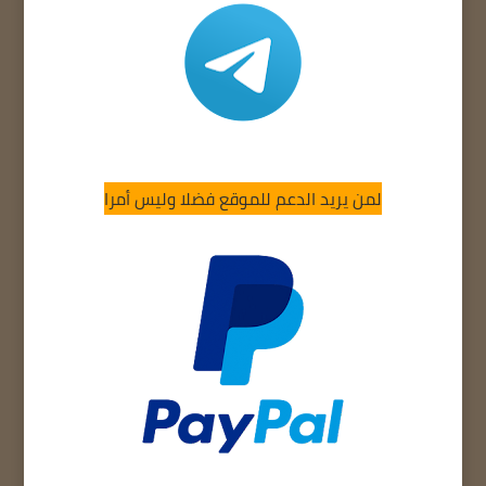
لمن يريد الدعم للموقع فضلا وليس أمرا