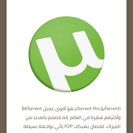
µTorrent Pro (µTorrent) هو أقوى عميل BitTorrent
وأكثرهم شهرة في العالم. إنه مصمم بالعديد من
الميزات. للاتصال بشبكات P2P يأتي بواجهة بسيطة