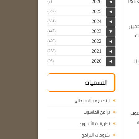
يلها
2026
(2)
◄
2025
(357)
◄
2024
(631)
◄
دمين
2023
(447)
▼
ت
2022
(420)
◄
2021
(238)
◄
ن
2020
(98)
◄
التسميات
التصميم والمونطاج
برامج الحاسوب
صوت
iT
تطبيقات الأندرويد
شروحات البرامج