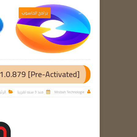
التصميم والمونطاج
برامج الحاسوب

.1.0.879 [Pre-Activated]
Misbah Technologie
منذ 3 سنه تقريبا
الرئ


