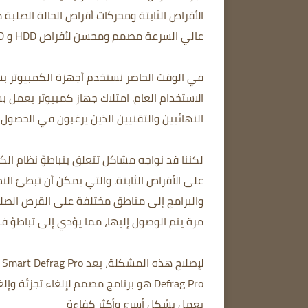
الأقراص الثابتة ومحركات أقراص الحالة الصلبة م
عالي السرعة مصمم ومحسن لأقراص HDD و SSD. مع العديد من الأدوات والوظائف القوية
في الوقت الحاضر نستخدم أجهزة الكمبيوتر بش
الاستخدام العام. امتلاك جهاز كمبيوتر يعمل ب
النهائيين والتقنيين الذين يرغبون في الحصو
لكننا قد نواجه مشاكل تتعلق بتباطؤ نظام الك
على الأقراص الثابتة. والتي يمكن أن تبطئ الن
والبرامج إلى مناطق مختلفة على القرص الصل
مرة يتم الوصول إليها، مما يؤدي إلى تباطؤ في
Defrag Pro هو برنامج مصمم لإلغاء تجز
يعمل بشكل أسرع وأكثر كفاءة