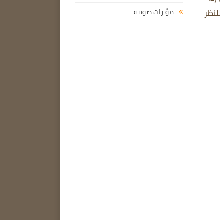
IObit Smart Def خيارًا جيدًا للنظر
مؤثرات صوتية