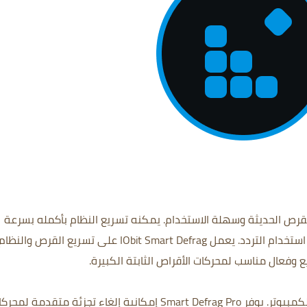
أداة إلغاء تجزئة القرص الحديثة وسهلة الاستخدام. يمكنه تسريع النظام بأكمله بسرعة
وكفاءة بالإضافة إلى تبسيط ملفاتك بناءً على استخدام التردد. يعمل IObit Smart Defrag على تسريع القرص والنظا
ع وفعال مناسب لمحركات الأقراص الثابتة الكبيرة.
تجزئة القرص أحد الأسباب الرئيسية لبطء أداء الكمبيوتر. يوفر Smart Defrag Pro إمكانية إلغاء تجزئة متقدمة ل