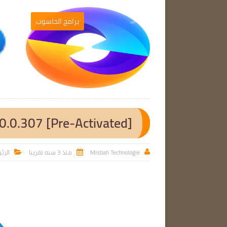
برامج الحاسوب
برامج الحاسوب

.0.0.307 [Pre-Activated]
Misbah Technologie
منذ 3 سنه تقريبا
الرئ


