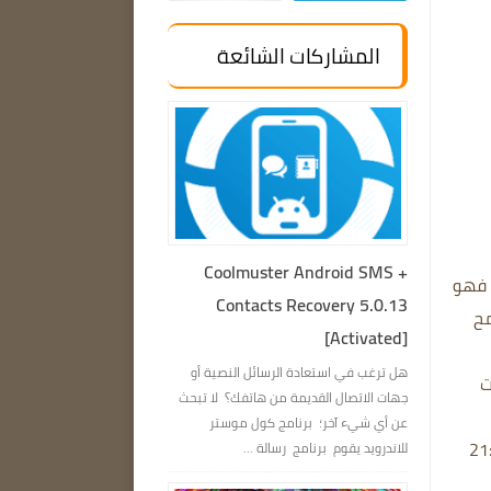
المشاركات الشائعة
Coolmuster Android SMS +
فهو
Contacts Recovery 5.0.13
 Windows يسمح
[Activated]
هل ترغب في استعادة الرسائل النصية أو
ت
جهات الاتصال القديمة من هاتفك؟ لا تبحث
عن أي شيء آخر؛ برنامج كول موستر
 نسب ودقة الشاشة، بما في ذلك 16:9 أو 21:9
للاندرويد يقوم برنامج رسالة ...