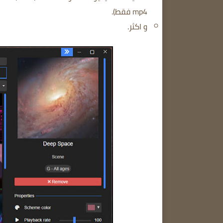
mp4 فقط).
و اكثر.