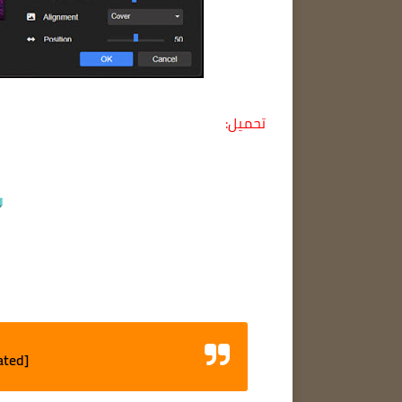
تحميل:
ated]