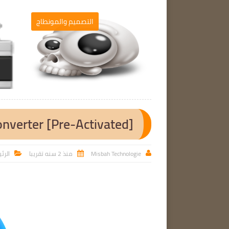
برامج الحاسوب
التصميم والمونطاج

onverter [Pre-Activated]
Misbah Technologie
منذ 2 سنه تقريبا
الرئ


