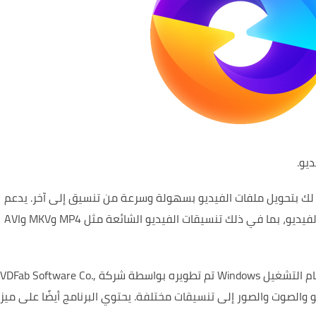
ك بتحويل ملفات الفيديو بسهولة وسرعة من تنسيق إلى آخر.
يدعم
البرنامج تحويل أكثر من 1000 تنسيق لملفات الفيديو، بما في ذلك تنسيقات الفيديو الشائعة مثل MP4 وMKV وAVI
هو محول وسائط متعددة لنظام التشغيل Windows تم تطويره بواسطة شركة Fab Software Co
يحتوي البرنامج أيضًا على ميز