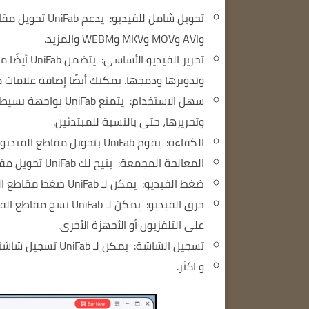
تحويل شامل للفيديو:
وAVI وMOV وMKV وWEBM والمزيد.
تحرير الفيديو الأساسي:
يتضمن ab
وتدويرها ودمجها.
يمكنك أيضًا إضافة علامات 
سهل الاستخدام:
يتمتع UniFab بو
وتحريرها، حتى بالنسبة للمبتدئين.
الكفاءة:
يقوم UniFab بتحويل مقاطع الفيديو بسرعة وكفاءة، دون التضحية بالجودة.
المعالجة المجمعة:
يتيح لك UniFab تحويل مقاطع فيديو متعددة وتحريرها مرة واحدة، مما يوفر لك الوقت والجهد.
ضغط الفيديو:
يمكن لـ UniFab ضغط مقاطع الفيديو لتقليل حجم ملفاتها، مما يسهل مشاركتها وتخزينها.
حرق الفيديو:
على التلفزيون أو الأجهزة الأخرى.
تسجيل الشاشة:
يمكن لـ UniFab تسجيل شاشتك وحفظها كملف فيديو.
و اكثر.