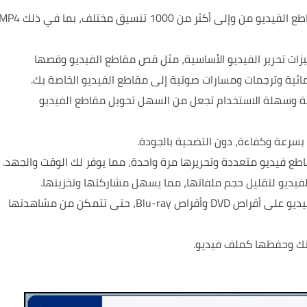
يدعم UniFab تحويل مقاطع الفيديو من وإلى أكثر من 1000 تنسيق مختلف، بما في ذل
UniF أيضًا ميزات تحرير الفيديو الأساسية، مثل قص مقاطع الفيديو وقصها
مائية وترجمات ومسارات صوتية إلى مقاطع الفيديو الخاصة بك.
اجهة بسيطة وسهلة الاستخدام تجعل من السهل تحويل مقاطع الفيديو
يمكن لـ UniFab نسخ مقاطع الفيديو على أقراص DVD وأقراص Blu-ray، حتى تتمكن من مشاهدتها