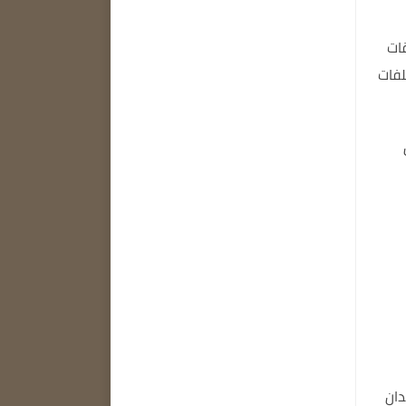
ات
لفات
ان