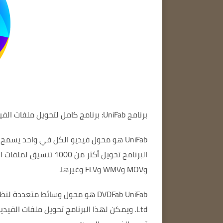
برنامج UniFab: برنامج كامل لتحويل ملفات الفيديو.
UniFab
هو محول فيديو الكل في واحد يسمح ل
وMOV وWMV وFLV وغيرها.
DVDFab UniFab
Ltd. ويمكن لهذا البرنامج تحويل ملفات الفيديو والصوت والصور إلى تنسيقات مختلفة.