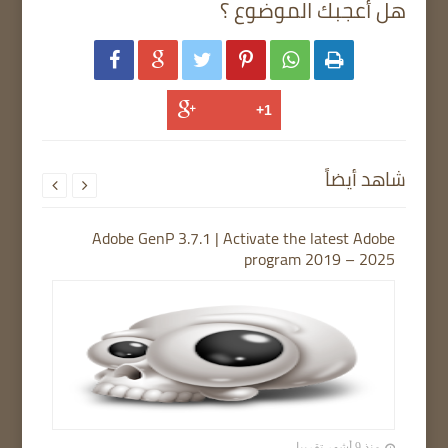
هل أعجبك الموضوع ؟






شاهد أيضاً


Adobe GenP 3.7.1 | Activate the latest Adobe
program 2019 – 2025
منذ 9 أشهر تقريبا