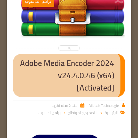
ب
برامج الحاسوب


Adobe Media Encoder 2024
v24.4.0.46 (x64)
[Activated]
Misbah Technologie
منذ 2 سنه تقريبا


الرئيسية
التصميم والمونطاج
برامج الحاسوب

>
>