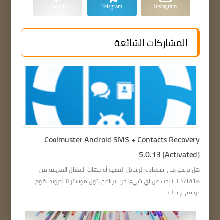
Twitch
Telegram
Instagram
المشاركات الشائعة
Coolmuster Android SMS + Contacts Recovery
5.0.13 [Activated]
هل ترغب في استعادة الرسائل النصية أو جهات الاتصال القديمة من
هاتفك؟ لا تبحث عن أي شيء آخر؛ برنامج كول موستر للاندرويد يقوم
برنامج رسالة ...