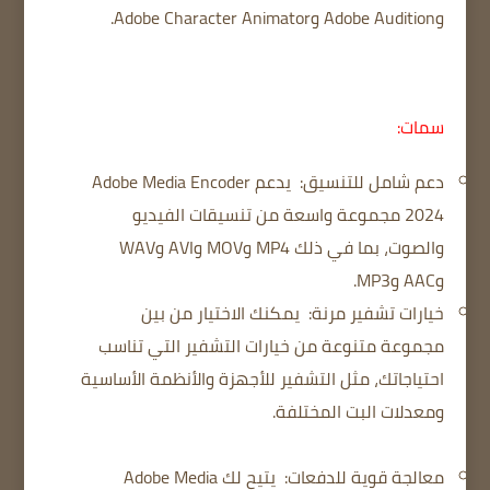
وAdobe Audition وAdobe Character Animator.
سمات:
دعم شامل للتنسيق:
يدعم Adobe Media Encoder
2024 مجموعة واسعة من تنسيقات الفيديو
والصوت، بما في ذلك MP4 وMOV وAVI وWAV
وAAC وMP3.
خيارات تشفير مرنة:
يمكنك الاختيار من بين
مجموعة متنوعة من خيارات التشفير التي تناسب
احتياجاتك، مثل التشفير للأجهزة والأنظمة الأساسية
ومعدلات البت المختلفة.
معالجة قوية للدفعات:
يتيح لك Adobe Media