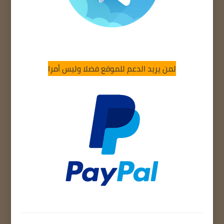
لمن يريد الدعم للموقع فضلا وليس أمرا