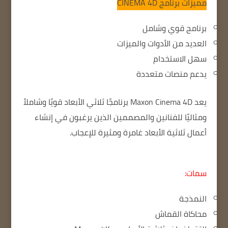
مميزات برنامج
CINEMA 4D
برنامج قوي وشامل
العديد من الأدوات والميزات
سهل الاستخدام
يدعم منصات متعددة
يعد Maxon Cinema 4D برنامجًا ثلاثي الأبعاد قويًا وشاملاً
ومثاليًا للفنانين والمصممين الذين يرغبون في إنشاء
أعمال ثلاثية الأبعاد غامرة ومثيرة للإعجاب.
سمات:
النمذجة
محاكاة القماش