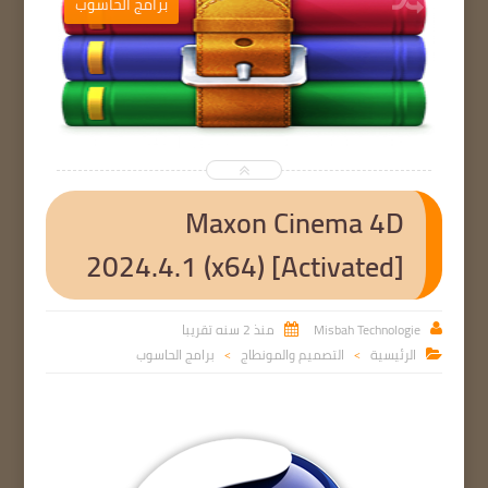
ب
برامج الحاسوب


Maxon Cinema 4D
2024.4.1 (x64) [Activated]
Misbah Technologie
منذ 2 سنه تقريبا


الرئيسية
التصميم والمونطاج
برامج الحاسوب

>
>