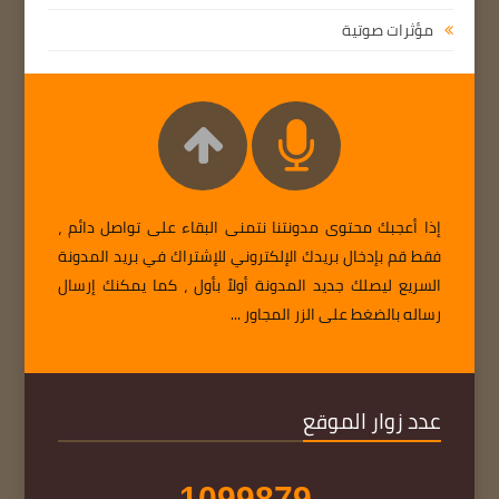
مؤثرات صوتية
إذا أعجبك محتوى مدونتنا نتمنى البقاء على تواصل دائم ،
فقط قم بإدخال بريدك الإلكتروني للإشتراك في بريد المدونة
السريع ليصلك جديد المدونة أولاً بأول ، كما يمكنك إرسال
رساله بالضغط على الزر المجاور ...
عدد زوار الموقع
1
0
9
9
8
7
9